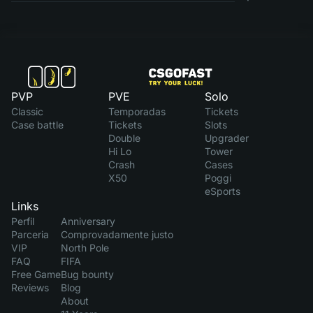
PVP
PVE
Solo
Classic
Temporadas
Tickets
Case battle
Tickets
Slots
Double
Upgrader
Hi Lo
Tower
Crash
Cases
X50
Poggi
eSports
Links
Perfil
Anniversary
Parceria
Comprovadamente justo
VIP
North Pole
FAQ
FIFA
Free Game
Bug bounty
Reviews
Blog
About