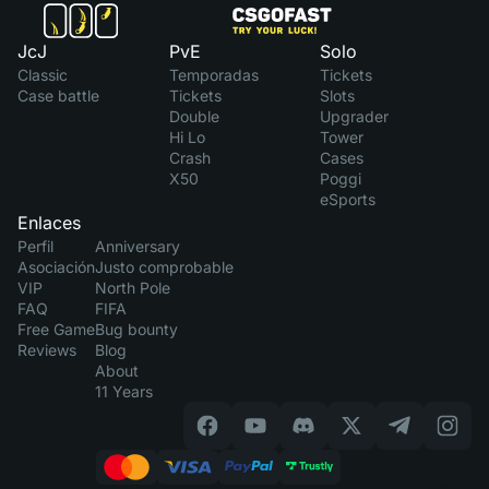
JcJ
PvE
Solo
Classic
Temporadas
Tickets
Case battle
Tickets
Slots
Double
Upgrader
Hi Lo
Tower
Crash
Cases
X50
Poggi
eSports
Enlaces
Perfil
Anniversary
Asociación
Justo comprobable
VIP
North Pole
FAQ
FIFA
Free Game
Bug bounty
Reviews
Blog
About
11 Years