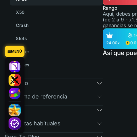
Rango
X50
Aquí, debes pr
(de 2 a 9 - x1.
ganancias se m
Crash
Slots
MENÚ
Tower
Así que pue
Cases
Mercado
Programa de referencia
RAIN
Preguntas habituales
Free-To-Play