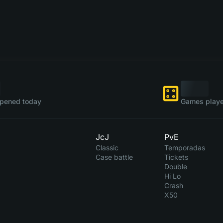
pened today
Games playe
JcJ
PvE
Classic
Temporadas
Case battle
Tickets
Double
Hi Lo
Crash
X50