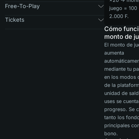
×20 → mont
Free-To-Play
juego = 100
2.000 F.
Tickets
Cómo funci
monto de j
El monto de j
aumenta
automáticamen
mediante tu pa
en los modos 
de la platafor
unidad de sal
uses se cuenta
progreso. Se 
tanto los fond
principales co
bono.