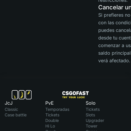
restricciones.
Cancelar u
Si prefieres no
con las condic
puedes cancel
desde tu cuent
comenzar a usa
saldo principa
verá afectado.
JcJ
PvE
Solo
Classic
Temporadas
Tickets
Case battle
Tickets
Slots
Double
Upgrader
Hi Lo
Tower