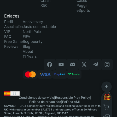
Crash
Cases
X50
Poggi
eSports
Enlaces
Perfil
Anniversary
Asociación
Justo comprobable
VIP
North Pole
FAQ
FIFA
Free Game
Bug bounty
Reviews
Blog
About
11 Years
ES
|
Condiciones de servicio
|
Responsible Play Policy
|
Política de privacidad
|
Política AML
GAMUSOFT LP, a company duly registered and existing under the laws of the
UK, with registration number LP23754 and registered office at 50 Princes
Street, Ipswich, Suffolk, IP1 1RJ, England, ZIP 3542
PAYPLAYSOFT LIMITED. Company No: HE 454356. Registered address: