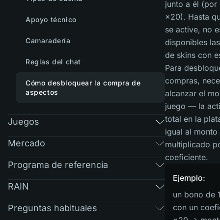
junto a él (por
×20). Hasta q
Apoyo técnico
se active, no e
Camaradería
disponibles la
de skins con e
Reglas del chat
Para desbloque
compras, nece
Cómo desbloquear la compra de
aspectos
alcanzar el mo
juego — la act
total en la pla
Juegos
igual al monto
Mercado
multiplicado po
coeficiente.
Programa de referencia
Ejemplo:
RAIN
un bono de 
con un coefi
Preguntas habituales