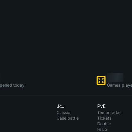
pened today
Games playe
JcJ
PvE
Classic
Temporadas
Case battle
Tickets
Double
Hi Lo