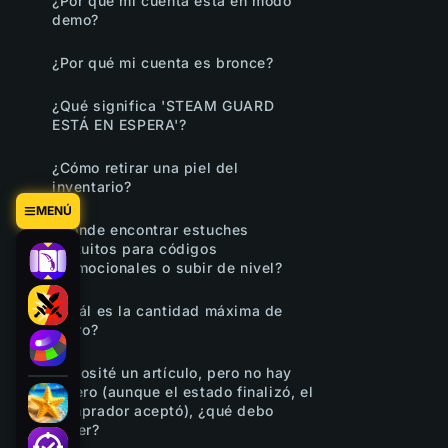
¿Por qué mi cuenta está en modo
demo?
¿Por qué mi cuenta es bronce?
¿Qué significa 'STEAM GUARD
ESTÁ EN ESPERA'?
¿Cómo retirar una piel del
inventario?
MENÚ
¿Dónde encontrar estuches
gratuitos para códigos
promocionales o subir de nivel?
¿Cuál es la cantidad máxima de
retiro?
Deposité un artículo, pero no hay
dinero (aunque el estado finalizó, el
comprador aceptó), ¿qué debo
hacer?