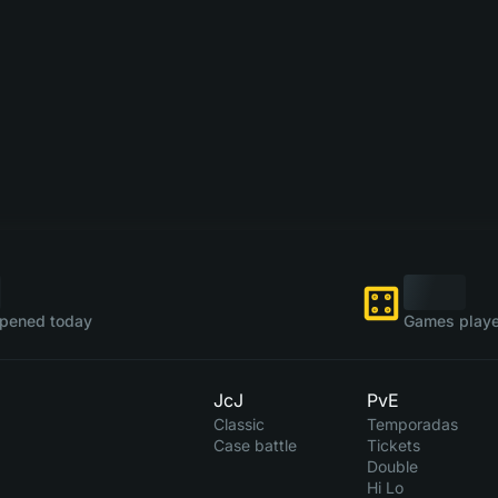
pened today
Games playe
JcJ
PvE
Classic
Temporadas
Case battle
Tickets
Double
Hi Lo