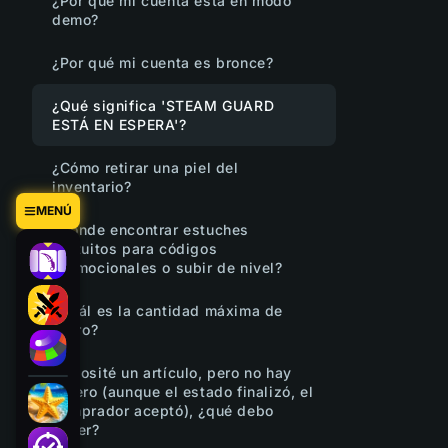
¿Por qué mi cuenta está en modo
demo?
¿Por qué mi cuenta es bronce?
¿Qué significa 'STEAM GUARD
ESTÁ EN ESPERA'?
¿Cómo retirar una piel del
inventario?
MENÚ
¿Dónde encontrar estuches
gratuitos para códigos
promocionales o subir de nivel?
¿Cuál es la cantidad máxima de
retiro?
Deposité un artículo, pero no hay
dinero (aunque el estado finalizó, el
comprador aceptó), ¿qué debo
hacer?