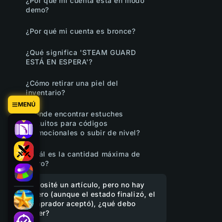
¿Por qué mi cuenta está en modo
demo?
¿Por qué mi cuenta es bronce?
¿Qué significa 'STEAM GUARD
ESTÁ EN ESPERA'?
¿Cómo retirar una piel del
inventario?
MENÚ
¿Dónde encontrar estuches
gratuitos para códigos
promocionales o subir de nivel?
¿Cuál es la cantidad máxima de
retiro?
Deposité un artículo, pero no hay
dinero (aunque el estado finalizó, el
comprador aceptó), ¿qué debo
hacer?