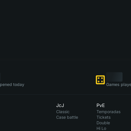
pened today
Games playe
JcJ
PvE
Classic
Temporadas
Case battle
Tickets
Double
Hi Lo