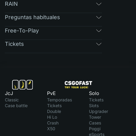
RAIN
Preguntas habituales
Free-To-Play
Tickets
JcJ
PvE
Solo
Classic
Temporadas
Tickets
Case battle
Tickets
Slots
Double
Upgrader
Hi Lo
Tower
Crash
Cases
X50
Poggi
eSports