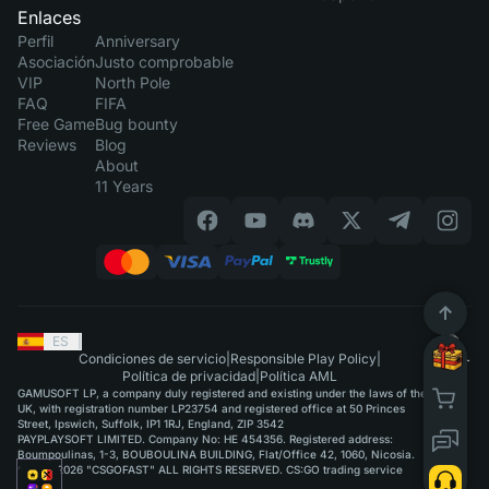
Enlaces
Perfil
Anniversary
Asociación
Justo comprobable
VIP
North Pole
FAQ
FIFA
Free Game
Bug bounty
Reviews
Blog
About
11 Years
ES
|
Condiciones de servicio
|
Responsible Play Policy
|
Política de privacidad
|
Política AML
GAMUSOFT LP, a company duly registered and existing under the laws of the
UK, with registration number LP23754 and registered office at 50 Princes
Street, Ipswich, Suffolk, IP1 1RJ, England, ZIP 3542
PAYPLAYSOFT LIMITED. Company No: HE 454356. Registered address:
Boumpoulinas, 1-3, BOUBOULINA BUILDING, Flat/Office 42, 1060, Nicosia.
©2015-2026 "CSGOFAST" ALL RIGHTS RESERVED. CS:GO trading service