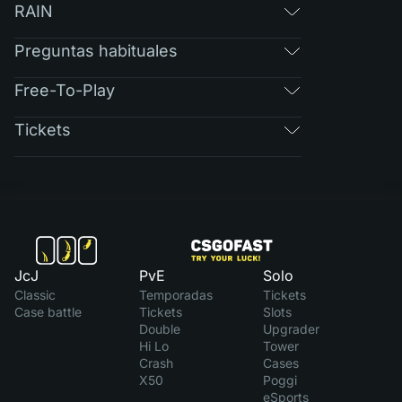
RAIN
Preguntas habituales
Free-To-Play
Tickets
JcJ
PvE
Solo
Classic
Temporadas
Tickets
Case battle
Tickets
Slots
Double
Upgrader
Hi Lo
Tower
Crash
Cases
X50
Poggi
eSports