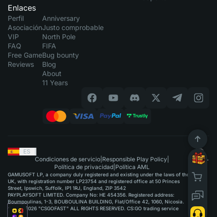
Enlaces
Perfil
Anniversary
Asociación
Justo comprobable
VIP
North Pole
FAQ
FIFA
Free Game
Bug bounty
Reviews
Blog
About
11 Years
ES
|
Condiciones de servicio
|
Responsible Play Policy
|
Política de privacidad
|
Política AML
GAMUSOFT LP, a company duly registered and existing under the laws of the
UK, with registration number LP23754 and registered office at 50 Princes
Street, Ipswich, Suffolk, IP1 1RJ, England, ZIP 3542
PAYPLAYSOFT LIMITED. Company No: HE 454356. Registered address:
Boumpoulinas, 1-3, BOUBOULINA BUILDING, Flat/Office 42, 1060, Nicosia.
©2015-2026 "CSGOFAST" ALL RIGHTS RESERVED. CS:GO trading service