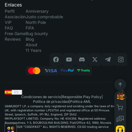
Enlaces
Perfil
Anniversary
Asociación
Justo comprobable
VIP
North Pole
FAQ
FIFA
Free Game
Bug bounty
Reviews
Blog
About
11 Years
ES
|
Condiciones de servicio
|
Responsible Play Policy
|
Política de privacidad
|
Política AML
GAMUSOFT LP, a company duly registered and existing under the laws of the
UK, with registration number LP23754 and registered office at 50 Princes
Street, Ipswich, Suffolk, IP1 1RJ, England, ZIP 3542
PAYPLAYSOFT LIMITED. Company No: HE 454356. Registered address:
Boumpoulinas, 1-3, BOUBOULINA BUILDING, Flat/Office 42, 1060, Nicosia.
©2015-2026 "CSGOFAST" ALL RIGHTS RESERVED. CS:GO trading service