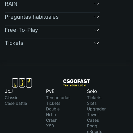
RAIN
Preguntas habituales
Free-To-Play
Tickets
JcJ
PvE
Solo
Classic
Temporadas
Tickets
Case battle
Tickets
Slots
Double
Upgrader
Hi Lo
Tower
Crash
Cases
X50
Poggi
eSports