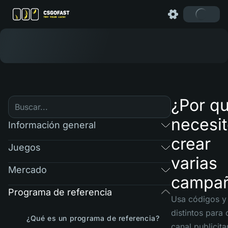
¿Por q
necesi
Información general
crear
Juegos
varias
Mercado
campa
Programa de referencia
Usa códigos y
distintos para
¿Qué es un programa de referencia?
canal publicita