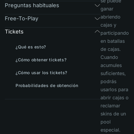
se puede
Preguntas habituales
ganar
abriendo
Free-To-Play
cajas y
Tickets
participando
en batallas
¿Qué es esto?
de cajas.
Cuando
¿Cómo obtener tickets?
acumules
¿Cómo usar los tickets?
suficientes,
podrás
Probabilidades de obtención
usarlos para
abrir cajas o
reclamar
skins de un
pool
especial.