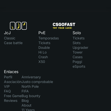
JcJ
PvE
Solo
Classic
Temporadas
Tickets
Case battle
Tickets
Slots
Double
Upgrader
Hi Lo
Tower
Crash
Cases
X50
Poggi
eSports
Enlaces
Perfil
Anniversary
Asociación
Justo comprobable
VIP
North Pole
FAQ
FIFA
Free Game
Bug bounty
Reviews
Blog
About
11 Years