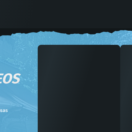
EOS
nsas