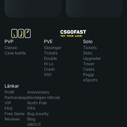
PVP
PVE
Solo
Classic
Säsonger
Tickets
Case battle
Tickets
Slots
Double
Upgrader
Hi Lo
Tower
Crash
Cases
X50
Poggi
eSports
Länkar
Profil
Anniversary
Partnerskap
Bevisligen rättvist
VIP
North Pole
FAQ
FIFA
Free Game
Bug bounty
Reviews
Blog
ABOUT