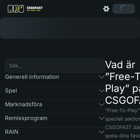
Vad är
”Free-
Generell information
Play” p
Spel
CSGOF
Marknadsföra
”Free-To-Play”
Remissprogram
speciell sektio
CSGOFAST där
RAIN
spela dina favo