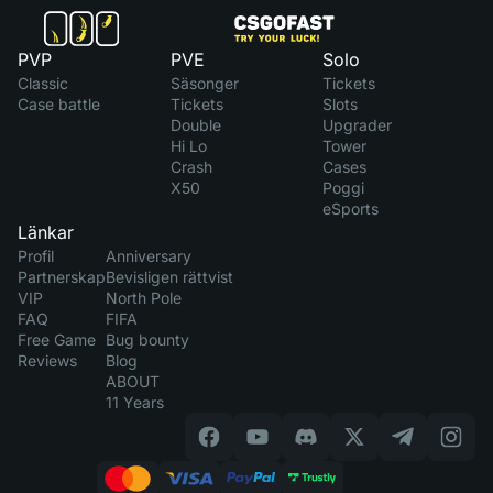
PVP
PVE
Solo
Classic
Säsonger
Tickets
Case battle
Tickets
Slots
Double
Upgrader
Hi Lo
Tower
Crash
Cases
X50
Poggi
eSports
Länkar
Profil
Anniversary
Partnerskap
Bevisligen rättvist
VIP
North Pole
FAQ
FIFA
Free Game
Bug bounty
Reviews
Blog
ABOUT
11 Years