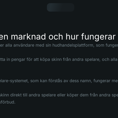
 en marknad och hur fungerar
r alla användare med sin hudhandelsplattform, som fungerar
sätta in pengar för att köpa skinn från andra spelare, och alla
pelare-systemet, som kan förstås av dess namn, fungerar mel
skinn direkt till andra spelare eller köper dem från andra spel
sförbud.