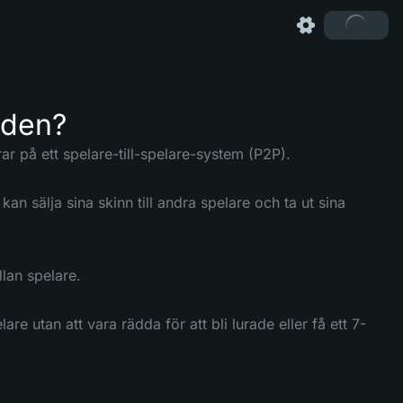
 den?
 på ett spelare-till-spelare-system (P2P).
 kan sälja sina skinn till andra spelare och ta ut sina
lan spelare.
are utan att vara rädda för att bli lurade eller få ett 7-