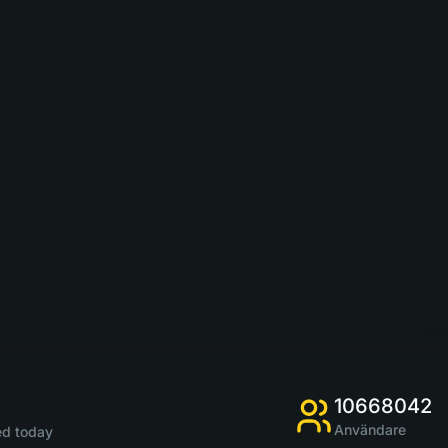
10668042
Användare
d today