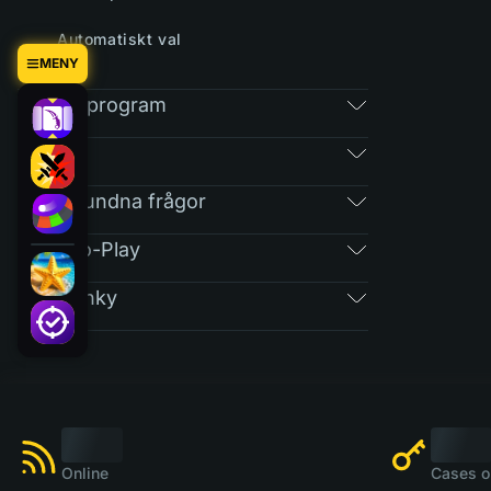
Automatiskt val
MENY
Remissprogram
RAIN
Regelbundna frågor
Free-To-Play
Vstupenky
Online
Cases o