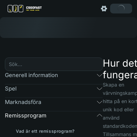
Hur de
funger
Generell information
Skapa en
Spel
värvningskamp
hitta på en kort
Marknadsföra
unik kod eller
Remissprogram
använd
standardkoden
Vad är ett remissprogram?
Tillsammans 