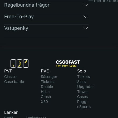
— mer inkomst
Regelbundna frågor
Free-To-Play
Vstupenky
PVP
PVE
Solo
Classic
Säsonger
Tickets
Case battle
Tickets
Slots
Double
Upgrader
Hi Lo
Tower
Crash
Cases
X50
Poggi
eSports
Länkar
Profil
Anniversary