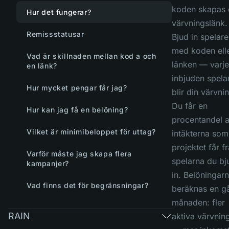
koden skapas 
Hur det fungerar?
värvningslänk.
Remissstatusar
Bjud in spelare
med koden ell
Vad är skillnaden mellan kod a och
länken — varje
en länk?
inbjuden spela
Hur mycket pengar får jag?
blir din värvni
Du får en
Hur kan jag få en belöning?
procentandel 
Vilket är minimibeloppet för uttag?
intäkterna som
projektet får f
Varför måste jag skapa flera
spelarna du bj
kampanjer?
in. Belöningar
Vad finns det för begränsningar?
beräknas en gå
månaden: fler
RAIN
aktiva värvnin