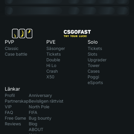
PVP
PVE
Solo
Classic
Säsonger
Tickets
Case battle
Tickets
Slots
Double
Upgrader
Hi Lo
Tower
Crash
Cases
X50
Poggi
eSports
Länkar
Profil
Anniversary
Partnerskap
Bevisligen rättvist
VIP
North Pole
FAQ
FIFA
Free Game
Bug bounty
Reviews
Blog
ABOUT