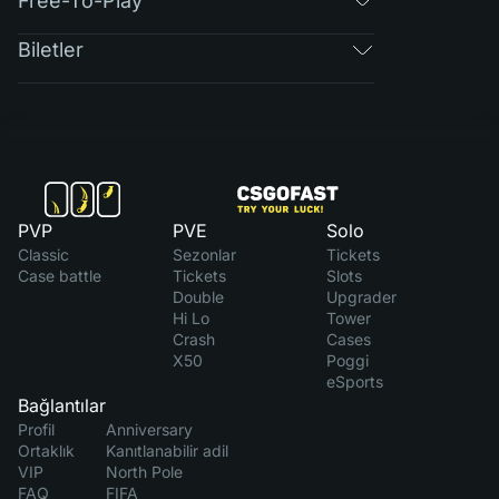
Free-To-Play
Biletler
PVP
PVE
Solo
Classic
Sezonlar
Tickets
Case battle
Tickets
Slots
Double
Upgrader
Hi Lo
Tower
Crash
Cases
X50
Poggi
eSports
Bağlantılar
Profil
Anniversary
Ortaklık
Kanıtlanabilir adil
VIP
North Pole
FAQ
FIFA