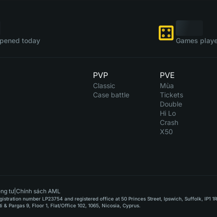
pened today
Games playe
PVP
PVE
Classic
Mùa
Case battle
Tickets
Double
Hi Lo
Crash
X50
ng tư
|
Chính sách AML
stration number LP23754 and registered office at 50 Princes Street, Ipswich, Suffolk, IP1 1
Pargas 9, Floor 1, Flat/Office 102, 1065, Nicosia, Cyprus.