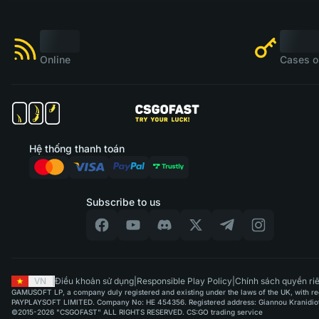
Online
Cases o
Hệ thống thanh toán
Subscribe to us
VN
|
Điều khoản sử dụng
|
Responsible Play Policy
|
Chính sách quyền riê
GAMUSOFT LP, a company duly registered and existing under the laws of the UK, with regi
PAYPLAYSOFT LIMITED. Company No: HE 454356. Registered address: Giannou Kranidioti & 
©2015-2026 "CSGOFAST" ALL RIGHTS RESERVED. CS:GO trading service