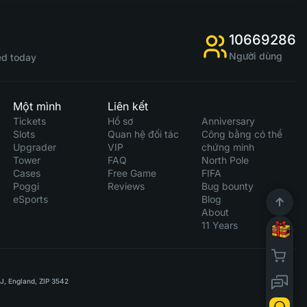
10669286
Người dùng
d today
Một mình
Liên kết
Tickets
Hồ sơ
Anniversary
Slots
Quan hệ đối tác
Công bằng có thể
Upgrader
VIP
chứng minh
Tower
FAQ
North Pole
Cases
Free Game
FIFA
Poggi
Reviews
Bug bounty
eSports
Blog
About
11 Years
RJ, England, ZIP 3542