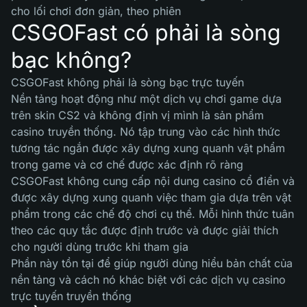
cho lối chơi đơn giản, theo phiên
CSGOFast có phải là sòng
bạc không?
CSGOFast không phải là sòng bạc trực tuyến
Nền tảng hoạt động như một dịch vụ chơi game dựa
trên skin CS2 và không định vị mình là sản phẩm
casino truyền thống. Nó tập trung vào các hình thức
tương tác ngắn được xây dựng xung quanh vật phẩm
trong game và cơ chế được xác định rõ ràng
CSGOFast không cung cấp nội dung casino cổ điển và
được xây dựng xung quanh việc tham gia dựa trên vật
phẩm trong các chế độ chơi cụ thể. Mỗi hình thức tuân
theo các quy tắc được định trước và được giải thích
cho người dùng trước khi tham gia
Phần này tồn tại để giúp người dùng hiểu bản chất của
nền tảng và cách nó khác biệt với các dịch vụ casino
trực tuyến truyền thống