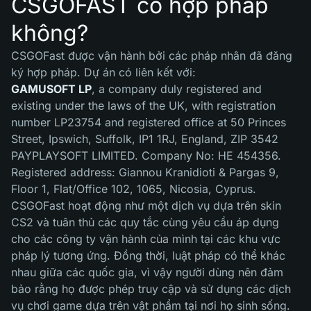
CSGOFAST có hợp pháp
không?
CSGOFast được vận hành bởi các pháp nhân đã đăng
ký hợp pháp. Dự án có liên kết với:
GAMUSOFT LP
, a company duly registered and
existing under the laws of the UK, with registration
number LP23754 and registered office at 50 Princes
Street, Ipswich, Suffolk, IP1 1RJ, England, ZIP 3542
PAYPLAYSOFT LIMITED. Company No: HE 454356.
Registered address: Giannou Kranidioti & Pargas 9,
Floor 1, Flat/Office 102, 1065, Nicosia, Cyprus.
CSGOFast hoạt động như một dịch vụ dựa trên skin
CS2 và tuân thủ các quy tắc cùng yêu cầu áp dụng
cho các công ty vận hành của mình tại các khu vực
pháp lý tương ứng. Đồng thời, luật pháp có thể khác
nhau giữa các quốc gia, vì vậy người dùng nên đảm
bảo rằng họ được phép truy cập và sử dụng các dịch
vụ chơi game dựa trên vật phẩm tại nơi họ sinh sống.