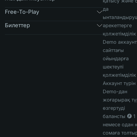
қатысу және 
да
Free-To-Play
ынталандыру
Билеттер
әрекеттерге
қолжетімділік
Demo аккаунт
сайттағы
ойындарға
шектеулі
қолжетімділік
Аккаунт түрін
Demo-дан
жоғарырақ тү
өзгертуді
балансты ◎ 1
немесе одан 
сомаға толты