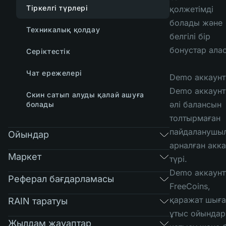
Тіркелгі түрлері
қолжетімді
болады және
Техникалық қолдау
белгілі бір
бонустар ала
Серіктестік
Чат ережелері
Demo аккаунт
Demo аккаун
Скин сатып алуды қалай ашуға
әлі балансын
болады
толтырмаған
пайдаланушы
Ойындар
арналған акка
Маркет
түрі.
Demo аккаунт
Реферал бағдарламасы
FreeCoins,
қаражат шыға
RAIN таратуы
ұтыс ойында
Жылдам жауаптар