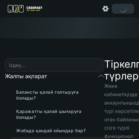
Тіркелг
түрлер
Жалпы ақпарат
Жеке
Балансты қалай толтыруға
кабинетіңізде
болады?
аккаунтыңыз
түрі көрсетіле
Қаражатты қалай шығаруға
болады?
оған байланы
сізге түрлі
Жобада қандай ойындар бар?
функционал