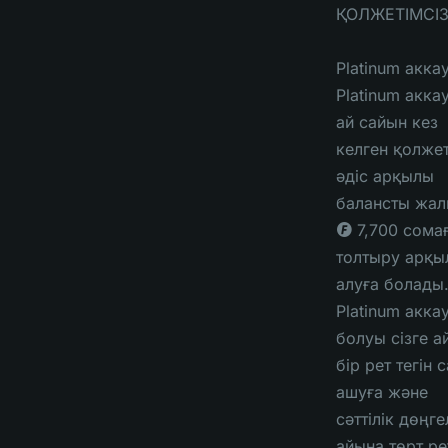
ҚОЛЖЕТІМСІЗ
Platinum аккау
Platinum акка
ай сайын кез
келген қолжет
әдіс арқылы
балансты жа
◎ 7,700 сома
толтыру арқы
алуға болады
Platinum акка
болуы сізге а
бір рет тегін 
ашуға және
сәттілік дөңге
айына төрт ре