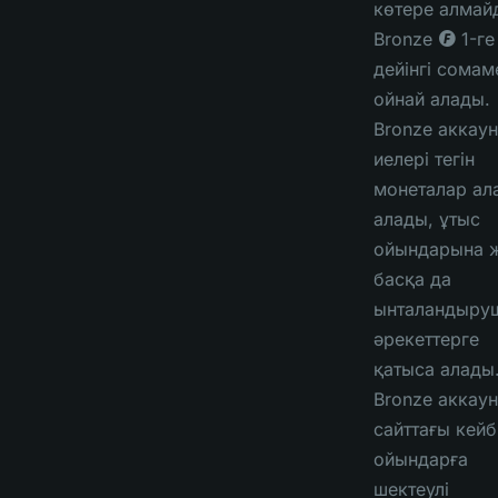
көтере алмай
Bronze ◎ 1-ге
дейінгі сомам
ойнай алады.
Bronze аккаун
иелері тегін
монеталар ал
алады, ұтыс
ойындарына 
басқа да
ынталандыру
әрекеттерге
қатыса алады
Bronze аккаун
сайттағы кейб
ойындарға
шектеулі