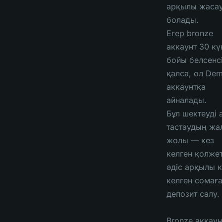
арқылы жаса
болады.
Егер bronze
аккаунт 30 кү
бойы белсенс
қалса, ол De
аккаунтқа
айналады.
Бұл шектеуді 
тастаудың жа
жолы — кез
келген қолжет
әдіс арқылы к
келген сомағ
депозит салу.
Bronze аккаун