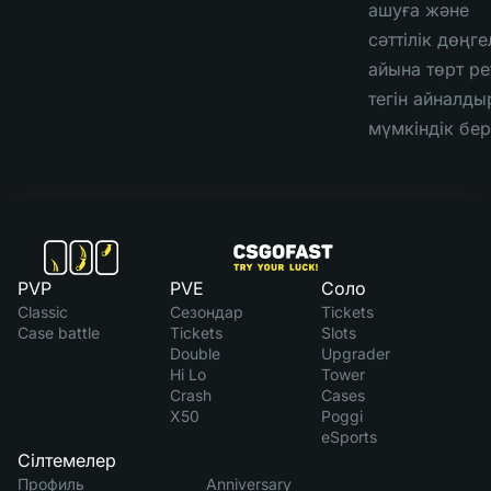
ашуға және
сәттілік дөңге
айына төрт ре
тегін айналды
мүмкіндік бер
PVP
PVE
Соло
Classic
Сезондар
Tickets
Case battle
Tickets
Slots
Double
Upgrader
Hi Lo
Tower
Crash
Cases
X50
Poggi
eSports
Сілтемелер
Профиль
Anniversary