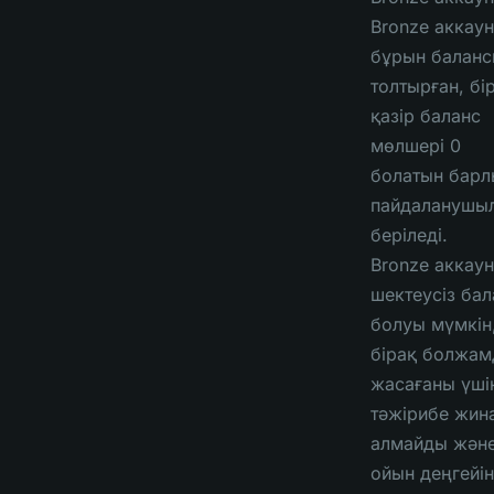
Bronze аккаун
бұрын балан
толтырған, бі
қазір баланс
мөлшері 0
болатын барл
пайдаланушы
беріледі.
Bronze аккаун
шектеусіз бал
болуы мүмкін
бірақ болжам
жасағаны үші
тәжірибе жин
алмайды жән
ойын деңгейін