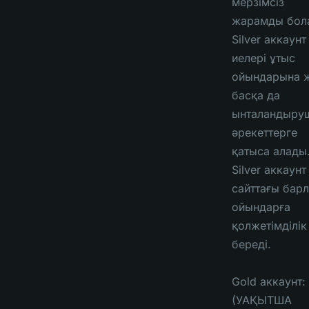
мерзімсіз
жарамды бол
Silver аккаунт
иелері ұтыс
ойындарына 
басқа да
ынталандыру
әрекеттерге
қатыса алады
Silver аккаунт
сайттағы бар
ойындарға
қолжетімділік
береді.
Gold аккаунт:
(УАҚЫТША