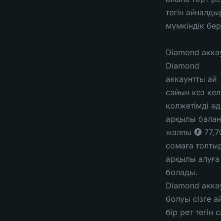
тегін айналды
мүмкіндік бер
Diamond акка
Diamond
аккаунтты ай
сайын кез кел
қолжетімді әд
арқылы балан
жалпы ◎ 77,7
сомаға толты
арқылы алуға
болады.
Diamond акка
болуы сізге а
бір рет тегін 