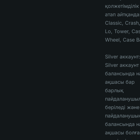
қолжетімділік
атап айтқанда
Classic, Crash,
Lo, Tower, Cas
Wheel, Case Ba
Silver аккаунт
Silver аккаунт
балансында н
ақшасы бар
барлық
пайдаланушы
беріледі және
пайдаланушы
балансында н
ақшасы болғ