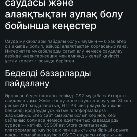
саудасы және
алаяқтықтан аулақ болу
бойынша кеңестер
Сауда мұқабалары пайдалы болуы мүмкін — бірақ егер
сіз ақылды болып, өзіңізді алаяқтықтан қорғасаңыз ғана.
Интернетте мұқабаларды сатып алу немесе саудалау
кезінде инвентаризация мен әмиянды қалай қауіпсіз
ұстау керектігі осында берілген.
Беделді базарларды
пайдалану
Әрқашан беделі жоғары сенімді CS2 мұқаба сайттарын
пайдаланыңыз. Жүйеге кіру және сауда жасау үшін Steam
ресми API пайдаланатын, HTTPS шифрлауы бар және
белсенді қолдауды ұсынатын платформаларға
жабысыңыз. Егер сайт сызбалы болып көрінсе, кері
байланыс болмаса немесе әдеттен тыс қадамдарды
сұраса — кетіңіз. CSGOFast Store сияқты заңды
платформалар қауіпсіздік пен ашықтықты бірінші орынға
қояды, осылайша қауіпсіз CS:GO саудасын барлығына