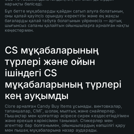
нарықты бөліседі.
Бұл бетте мұқабаларды қайдан сатып алуға болатынын,
оны қалай қауіпсіз орындау керектігін және ең жақсы
бағаларды қалай табуға болатынын үйренесіз — артық
шығынсыз сапаны қалайтын ойыншыларға арналған нақты
кеңестермен.
CS мұқабаларының
түрлері және ойын
ішіндегі CS
мұқабаларының түрлері
кең ауқымды
Сізге арналған Candy Buy Items ұсынады. винтовкалар,
тапаншалар, СМГ, шолақ мылтық және снайперлер.
Пышақтар мен қолғаптар әсіресе сирек кездесетіндігімен
және ерекше көрінісімен танымал. Стикерлер мен
агенттер бар болғанымен, ойыншылардың көпшілігі қару
мен пышақ мұқабаларына назар аударады.