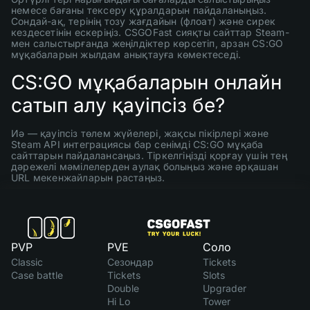
немесе бағаны тексеру құралдарын пайдаланыңыз.
Сондай-ақ, терінің тозу жағдайын (флоат) және сирек
кездесетінін ескеріңіз. CSGOFast сияқты сайттар Steam-
мен салыстырғанда жеңілдіктер көрсетіп, арзан CS:GO
мұқабаларын жылдам анықтауға көмектеседі.
CS:GO мұқабаларын онлайн
сатып алу қауіпсіз бе?
Иә — қауіпсіз төлем жүйелері, жақсы пікірлері және
Steam API интеграциясы бар сенімді CS:GO мұқаба
сайттарын пайдалансаңыз. Тіркелгіңізді қорғау үшін тең
дәрежелі мәмілелерден аулақ болыңыз және әрқашан
URL мекенжайларын растаңыз.
PVP
PVE
Соло
Classic
Сезондар
Tickets
Case battle
Tickets
Slots
Double
Upgrader
Hi Lo
Tower