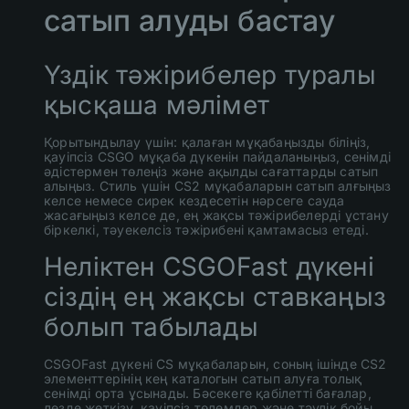
сатып алуды бастау
Үздік тәжірибелер туралы
қысқаша мәлімет
Қорытындылау үшін: қалаған мұқабаңызды біліңіз,
қауіпсіз CSGO мұқаба дүкенін пайдаланыңыз, сенімді
әдістермен төлеңіз және ақылды сағаттарды сатып
алыңыз. Стиль үшін CS2 мұқабаларын сатып алғыңыз
келсе немесе сирек кездесетін нәрсеге сауда
жасағыңыз келсе де, ең жақсы тәжірибелерді ұстану
біркелкі, тәуекелсіз тәжірибені қамтамасыз етеді.
Неліктен CSGOFast дүкені
сіздің ең жақсы ставкаңыз
болып табылады
CSGOFast дүкені CS мұқабаларын, соның ішінде CS2
элементтерінің кең каталогын сатып алуға толық
сенімді орта ұсынады. Бәсекеге қабілетті бағалар,
лезде жеткізу, қауіпсіз төлемдер және тәулік бойы