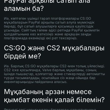
PayPal арқылы сатып ала
аламын ба?
Иә, көптеген үшінші тарап платформалары CS:GO
мұқабаларын PayPal арқылы сатып алуға мүмкіндік
береді, бұл сатып алушыларға қосымша қауіпсіздік
ұсынады. Сайттың төлем әдісі ретінде PayPal қызметін
қолдайтынына көз жеткізіңіз және әрқашан заңды
платформада екеніңізді екі рет тексеріңіз.
CS:GO және CS2 мұқабалары
бірдей ме?
Иә. Барлық CS:GO мұқабалары CS2-мен толық үйлесімді.
CS2 іске қосылғанда, Valve барлық мұқабаны, соның
ішінде пышақтар, қолғаптар және стикерлерді автоматты
түрде тасымалдады, осылайша сіз жаңа ойында бар
инвентарыңызды пайдалана аласыз.
Мұқабаның арзан немесе
қымбат екенін қалай білемін?
Әртүрлі тері нарығындағы бағаларды салыстырыңыз