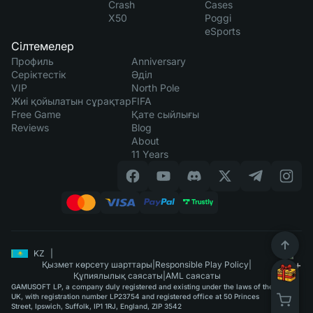
Crash
Cases
X50
Poggi
eSports
Сілтемелер
Профиль
Anniversary
Серіктестік
Әділ
VIP
North Pole
Жиі қойылатын сұрақтар
FIFA
Free Game
Қате сыйлығы
Reviews
Blog
About
11 Years
KZ
|
Қызмет көрсету шарттары
|
Responsible Play Policy
|
Құпиялылық саясаты
|
AML саясаты
GAMUSOFT LP, a company duly registered and existing under the laws of the
UK, with registration number LP23754 and registered office at 50 Princes
Street, Ipswich, Suffolk, IP1 1RJ, England, ZIP 3542