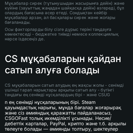
Мұқабалар сирек (тұтынушыдан жасырынға дейін) және
күйіне (зауыттық жаңадан шайқасқа дейін) өзгереді, бұл
олардың бағасына әсер етеді. Сондықтан кейбір
мұқабалар арзан, ал басқалары сирек және жоғары
бағаланады.
Осы факторларды білу сізге дұрыс теріні таңдауға
көмектеседі - бюджетке тиімді немесе коллекциялық
нәрсе іздесеңіз де.
CS мұқабаларын қайдан
сатып алуға болады
CS мұқабаларын сатып алудың ең жақсы жолы - сенімді
үшінші тарап нарықтары арқылы сатып алу - бүгінгі
таңдағы ең сенімді нұсқалардың бірі - және CSUG
n ең сенімді нұсқаларының бірі. Steam
қауымдастық нарығы, мұнда бағалар жоғарырақ
және сіз әмияндық қаражатты пайдаланасыз,
CSGOFast толық икемділікті ұсынады. Несие/
дебеттік карталар, PayPal, крипто және т.б. арқылы
төлеуге болады — әмиянды толтыру, шектеулер