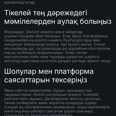
қолжетімді етеді.
Тікелей тең дәрежедегі
мәмілелерден аулақ болыңыз
Форумдар, Discord немесе жеке хабарлар
ұсыныстарымен абай болыңыз. Егер біреу платформаны
пайдаланбай-ақ крипто немесе PayPal достары мен
жанұясын жіберуіңізді қаласа, бұл қызыл жалау. Сатып
алушыларды да, сатушыларды да қорғайтын кірістірілген
нарық жүйелерін пайдаланыңыз. Олар төлем
аяқталғаннан кейін ғана тауарды құлыптап, қауіпсіз
жеткізуді қамтамасыз ететін делдал ретінде әрекет етеді.
Шолулар мен платформа
саясаттарын тексеріңіз
Жаңа сайтты пайдаланбас бұрын, қауымдастық
тақырыптарын, Reddit шолуларын немесе Trustpilot
рейтингтерін оқыңыз. Дәлелденген жеткізу уақытын,
төлем сенімділігін және жауапты қолдауды іздеңіз.
Сондай-ақ платформаның алымдарын, сауда ережелерін
және ақшаны қайтару саясатын қарап шығыңыз,
сондықтан сіз ешқашан ойланбайсыз.