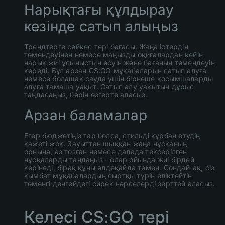
Нарықтағы құлдырау
кезінде сатып алыңыз
Трендтерге сәйкес тері бағасы. Жаңа істердің
төмендеуінен немесе маңызды оқиғалардан кейін
нарық жиі ұсыныстың өсуін және бағаның төмендеуін
көреді. Бұл арзан CS:GO мұқабаларын сатып алуға
немесе болашақ сауда үшін бірнеше қосымшаларды
алуға тамаша уақыт. Сатып алу уақытын дұрыс
таңдасаңыз, бәрін өзгерте аласыз.
Арзан баламалар
Егер бюджетіңіз тар болса, стильді құрбан етудің
қажеті жоқ. Зауыттан шыққан жаңа нұсқаның
орнына, аз тозған немесе далада тексерілген
нұсқаларды таңдаңыз - олар ойында жиі бірдей
көрінеді, бірақ құны әлдеқайда төмен. Сондай-ақ, сіз
қымбат мұқабалардың сыртқы түрін еліктейтін
төменгі деңгейдегі сирек нәрселерді зерттей аласыз.
Келесі CS:GO тері