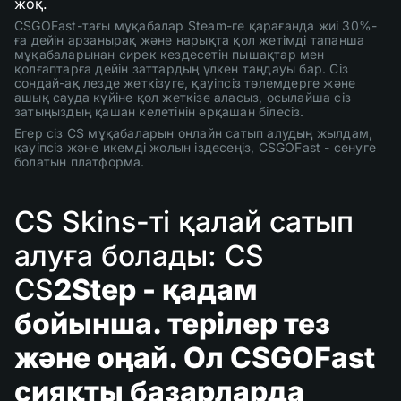
жоқ.
CSGOFast-тағы мұқабалар Steam-ге қарағанда жиі 30%-
ға дейін арзанырақ және нарықта қол жетімді тапанша
мұқабаларынан сирек кездесетін пышақтар мен
қолғаптарға дейін заттардың үлкен таңдауы бар. Сіз
сондай-ақ лезде жеткізуге, қауіпсіз төлемдерге және
ашық сауда күйіне қол жеткізе аласыз, осылайша сіз
затыңыздың қашан келетінін әрқашан білесіз.
Егер сіз CS мұқабаларын онлайн сатып алудың жылдам,
қауіпсіз және икемді жолын іздесеңіз, CSGOFast - сенуге
болатын платформа.
CS Skins-ті қалай сатып
алуға болады: CS
CS
2Step - қадам
бойынша. терілер тез
және оңай. Ол CSGOFast
сияқты базарларда