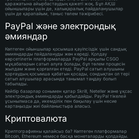
қаражатына айырбастаудың қажеті жоқ. Бұл АҚШ
ойыншылары үшін де, халықаралық пайдаланушылар
үшін де қарапайым, таныс төлем тәжірибесі.
PayPal және электрондық
әмияндар
Көптеген ойыншылар қосымша қауіпсіздік үшін сандық
әмияндарды пайдалануды жөн көреді. Қолдау
көрсетілетін платформаларда PayPal арқылы CSGO
мұқабаларын сатып алуға болады, бұл төлем процесін
жылдам және қорғалған етеді. PayPal сатып алушыны
қорғаудың қосымша қабатын қосады, сондықтан ол тері
сатып алушылар арасында танымал таңдау болып
табылады.
Кейбір базарлар сонымен қатар Skrill, Neteller және ұқсас
электрондық әмияндарды қабылдайды. PayPal тікелей
ұсынылмаса да, икемділік пен бақылау үшін несие
картаңызды жиі байланыстыра аласыз.
Криптовалюта
Криптографияны қалайсыз ба? Көптеген платформалар
Bitcoin, Ethereum немесе басқа монеталарды қолдайды.