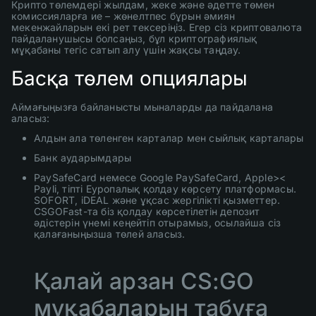
Крипто төлемдері жылдам, жеке және әдетте төмен
комиссияларға ие – жөнелтпес бұрын әмиян
мекенжайларын екі рет тексеріңіз. Егер сіз криптовалюта
пайдаланушысы болсаңыз, бұл криптографиялық
мұқабаны тегіс сатып алу үшін жақсы таңдау.
Басқа төлем опциялары
Аймағыңызға байланысты мыналарды да пайдалана
аласыз:
Алдын ала төленген карталар мен сыйлық карталары
Банк аударымдары
PaySafeCard немесе Google PaySafeCard, Apple><
Payli, тіпті Еуропалық қолдау көрсету платформасы.
SOFORT, iDEAL және ұқсас жергілікті қызметтер.
CSGOFast-та біз қолдау көрсетілетін депозит
әдістерін үнемі кеңейтіп отырамыз, осылайша сіз
қалағаныңызша төлей аласыз.
Қалай арзан CS:GO
мұқабаларын табуға