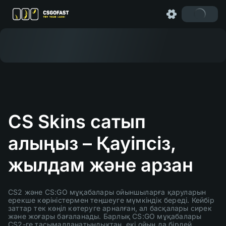
CS Skins сатып
алыңыз – Қауіпсіз,
жылдам және арзан
CS2 және CS:GO мұқабалары ойыншыларға қаруларын
ерекше көріністермен теңшеуге мүмкіндік береді. Кейбір
заттар тек көңіл көтеруге арналған, ал басқалары сирек
және жоғары бағаланады. Барлық CS:GO мұқабалары
CS2-ге тасымалданатындықтан, екі ойын да бірдей