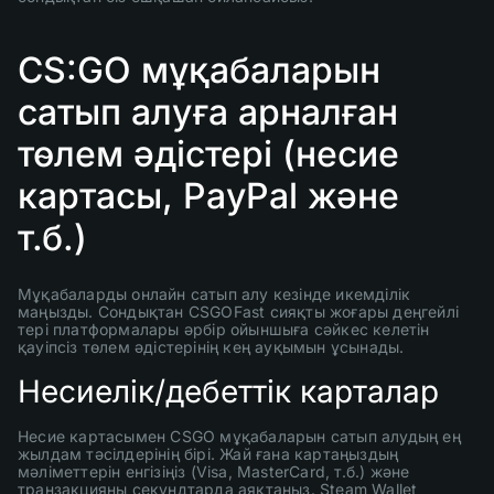
CS:GO мұқабаларын
сатып алуға арналған
төлем әдістері (несие
картасы, PayPal және
т.б.)
Мұқабаларды онлайн сатып алу кезінде икемділік
маңызды. Сондықтан CSGOFast сияқты жоғары деңгейлі
тері платформалары әрбір ойыншыға сәйкес келетін
қауіпсіз төлем әдістерінің кең ауқымын ұсынады.
Несиелік/дебеттік карталар
Несие картасымен CSGO мұқабаларын сатып алудың ең
жылдам тәсілдерінің бірі. Жай ғана картаңыздың
мәліметтерін енгізіңіз (Visa, MasterCard, т.б.) және
транзакцияны секундтарда аяқтаңыз. Steam Wallet