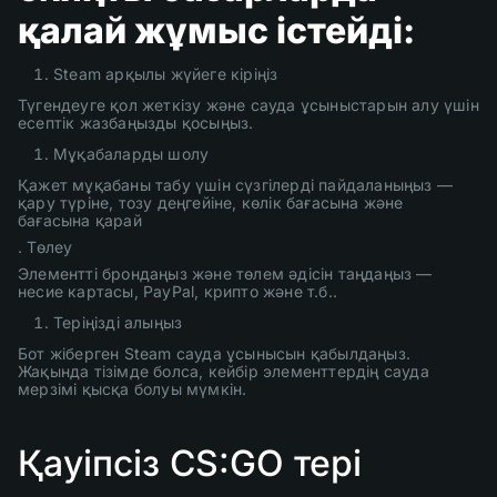
қалай жұмыс істейді:
Steam арқылы жүйеге кіріңіз
Түгендеуге қол жеткізу және сауда ұсыныстарын алу үшін
есептік жазбаңызды қосыңыз.
Мұқабаларды шолу
Қажет мұқабаны табу үшін сүзгілерді пайдаланыңыз —
қару түріне, тозу деңгейіне, көлік бағасына және
бағасына қарай
. Төлеу
Элементті брондаңыз және төлем әдісін таңдаңыз —
несие картасы, PayPal, крипто және т.б..
Теріңізді алыңыз
Бот жіберген Steam сауда ұсынысын қабылдаңыз.
Жақында тізімде болса, кейбір элементтердің сауда
мерзімі қысқа болуы мүмкін.
Қауіпсіз CS:GO тері