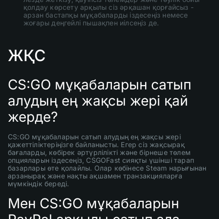
қолдау көрсету арқылы сіз әрқашан қорғайсыз -
арзан бастапқы мұқабаларды іздесеңіз немесе
жоғары деңгейлі пышақпен иілсеңіз де.
ЖҚС
CS:GO мұқабаларын сатып
алудың ең жақсы жері қай
жерде?
CS:GO мұқабаларын сатып алудың ең жақсы жері
қажеттіліктеріңізге байланысты. Егер сіз жақсырақ
бағаларды, көбірек әртүрлілікті және бірнеше төлем
опцияларын іздесеңіз, CSGOFast сияқты үшінші тарап
базарлары өте қолайлы. Олар көбінесе Steam нарығынан
арзанырақ және нақты ақшамен транзакцияларға
мүмкіндік береді.
Мен CS:GO мұқабаларын