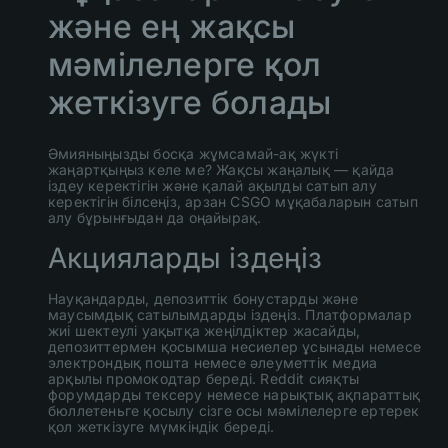
және ең жақсы
мәмілелерге қол
жеткізуге болады
Әмияныңызды босқа жұмсамай-ақ жүкті
жаңартқыңыз келе ме? Жақсы жаңалық — қайда
іздеу керектігін және қалай ақылды сатып алу
керектігін білсеңіз, арзан CSGO мұқабаларын сатып
алу бұрынғыдан да оңайырақ.
Акцияларды іздеңіз
Науқандарды, депозиттік бонустарды және
маусымдық сатылымдарды іздеңіз. Платформалар
жиі шектеулі уақытқа жеңілдіктер жасайды,
депозиттермен қосымша несиелер ұсынады немесе
электрондық пошта немесе әлеуметтік медиа
арқылы промокодтар береді. Reddit сияқты
форумдарды тексеру немесе нарықтық ақпараттық
бюллетеньге қосылу сізге осы мәмілелерге ертерек
қол жеткізуге мүмкіндік береді.