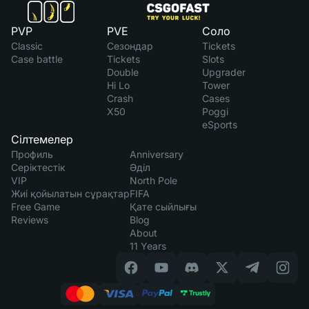
PVP
PVE
Соло
Classic
Сезондар
Tickets
Case battle
Tickets
Slots
Double
Upgrader
Hi Lo
Tower
Crash
Cases
X50
Poggi
eSports
Сілтемелер
Профиль
Anniversary
Серіктестік
Әділ
VIP
North Pole
Жиі қойылатын сұрақтар
FIFA
Free Game
Қате сыйлығы
Reviews
Blog
About
11 Years