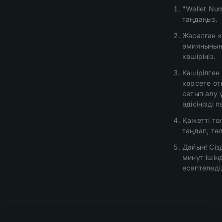
"Wallet Num
таңдаңыз.
Жасалған 
әмиянының
көшіріңіз.
Көшірілге
көрсете о
сатып алу 
әдісіңізді 
Қажетті т
таңдап, тө
Дайын! Сіз
минут ішін
есептеледі