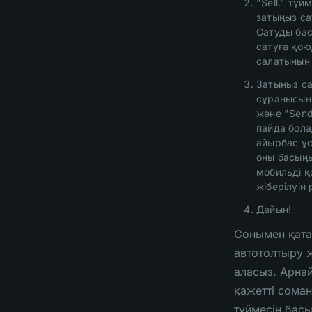
"Sell." түй
затыңыз са
Сатуды бас
сатуға қо
салатынын 
Затыңыз са
сұранысын
және "Send
пайда бол
айырбас ұ
оны басың
мобильді 
жіберілуін
Дайын!
Сонымен қата
автотолтыру 
аласыз. Арна
қажетті соманы 
түймесін бас