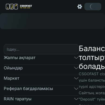
Баланс
толтыр
Жалпы ақпарат
болад
Ойындар
CSGOFAST сіз
Маркет
үшін баланст
түрлі әдістер
Реферал бағдарламасы
Сайттың жоға
RAIN таратуы
"Deposit" түй