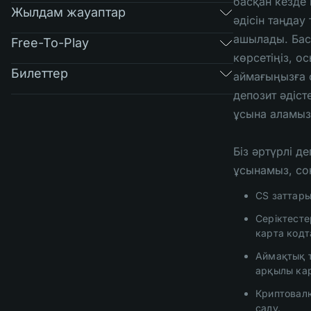
басқан кезде 
Жылдам жауаптар
әдісін таңдау 
ашылады. Баст
Free-To-Play
көрсетіңіз, ос
Билеттер
аймағыңызға с
депозит әдісте
ұсына аламыз
Біз әртүрлі де
ұсынамыз, со
CS заттары
Серіктесте
карта кодт
Аймақтық 
арқылы кар
Криптовал
салу.