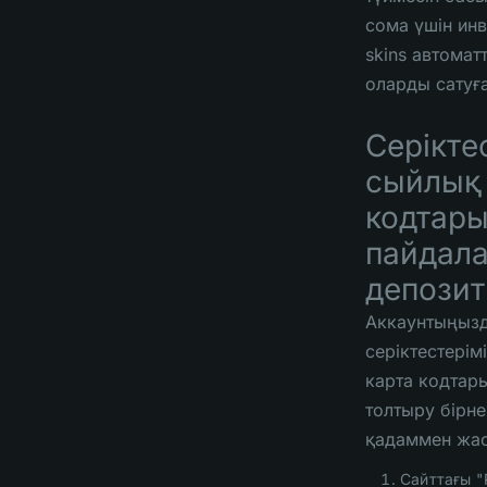
сома үшін ин
skins автомат
оларды сатуғ
Серікте
сыйлық 
кодтар
пайдал
депозит
Аккаунтыңыз
серіктестерім
карта кодтар
толтыру бірн
қадаммен жа
Сайттағы "