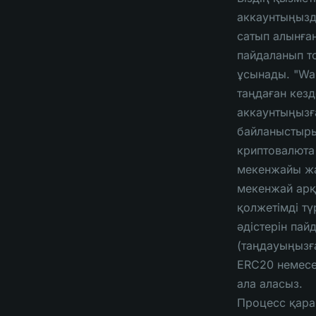
аккаунтыңызд
сатып алынға
пайдаланып то
ұсынады. "Wal
таңдаған кезд
аккаунтыңызғ
байланыстыры
криптовалюта
мекенжайы ж
мекенжай арқ
қолжетімді тү
әдістерін па
(таңдауыңызғ
ERC20 немесе
ала аласыз.
Процесс қара