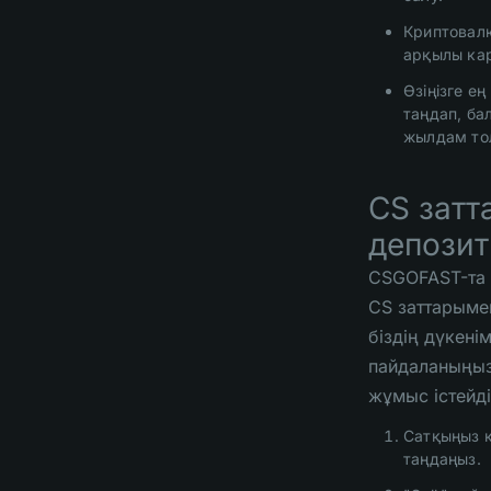
Криптовал
арқылы кар
Өзіңізге ең
таңдап, ба
жылдам то
CS зат
депозит
CSGOFAST-та
CS заттарыме
біздің дүкенім
пайдаланыңыз
жұмыс істейді
Сатқыңыз к
таңдаңыз.