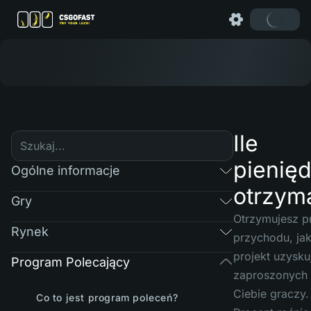
Ile
pienię
Ogólne informacje
otrzym
Gry
Otrzymujesz p
Rynek
przychodu, jak
projekt uzysku
Program Polecający
zaproszonych 
Ciebie graczy.
Co to jest program poleceń?