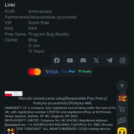
Linki
Profil
Anniversary
Partnerstwo
Udowodniona uczciwość
VIP
North Pole
FAQ
FIFA
Free Game
Program Bug Bounty
Opinie
Blog
O nas
11 Years
PL
|
Warunki świadczenia usług
|
Responsible Play Policy
|
Polityka prywatności
|
Polityka AML
GAMUSOFT LP, a company duly registered and existing under the laws of the
UK, with registration number LP23754 and registered office at 50 Princes
Street, Ipswich, Suffolk, IP1 1RJ, England, ZIP 3542
PAYPLAYSOFT LIMITED. Company No: HE 454356. Registered address:
Boumpoulinas, 1-3, BOUBOULINA BUILDING, Flat/Office 42, 1060, Nicosia.
©2015-2026 "CSGOFAST" ALL RIGHTS RESERVED. CS:GO trading service