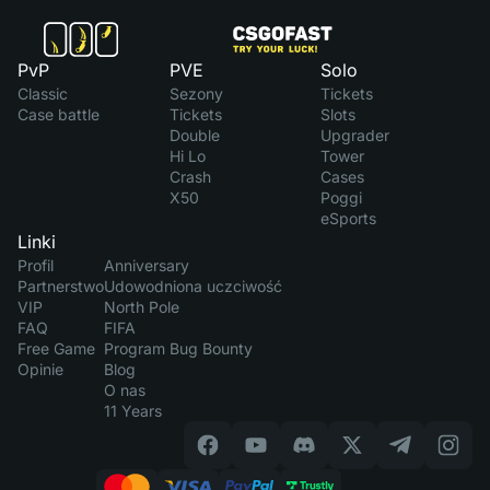
PvP
PVE
Solo
Classic
Sezony
Tickets
Case battle
Tickets
Slots
Double
Upgrader
Hi Lo
Tower
Crash
Cases
X50
Poggi
eSports
Linki
Profil
Anniversary
Partnerstwo
Udowodniona uczciwość
VIP
North Pole
FAQ
FIFA
Free Game
Program Bug Bounty
Opinie
Blog
O nas
11 Years