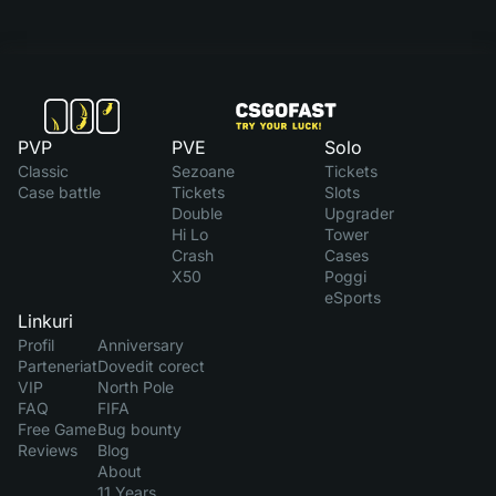
PVP
PVE
Solo
Classic
Sezoane
Tickets
Case battle
Tickets
Slots
Double
Upgrader
Hi Lo
Tower
Crash
Cases
X50
Poggi
eSports
Linkuri
Profil
Anniversary
Parteneriat
Dovedit corect
VIP
North Pole
FAQ
FIFA
Free Game
Bug bounty
Reviews
Blog
About
11 Years