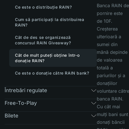
Banca RAIN de
Ce este o distribuție RAIN?
pornire este
Cum să participați la distribuirea
de 10F.
RAIN?
Creșterea
ulterioară a
Cât de des se organizează
concursul RAIN Giveaway?
sumei din
mână depinde
Cât de mult puteți obține într-o
de valoarea
donație RAIN?
totală a
Ce este o donație către RAIN bank?
pariurilor și a
donațiilor
Întrebări regulate
voluntare cătr
banca RAIN.
Free-To-Play
Cu cât mai
mulți bani sunt
Bilete
donați băncii