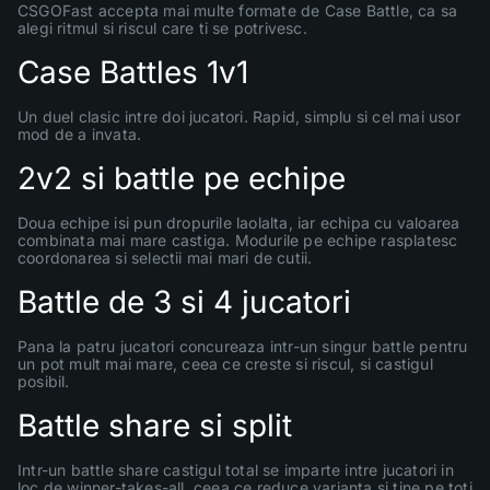
CSGOFast accepta mai multe formate de Case Battle, ca sa
alegi ritmul si riscul care ti se potrivesc.
Case Battles 1v1
Un duel clasic intre doi jucatori. Rapid, simplu si cel mai usor
mod de a invata.
2v2 si battle pe echipe
Doua echipe isi pun dropurile laolalta, iar echipa cu valoarea
combinata mai mare castiga. Modurile pe echipe rasplatesc
coordonarea si selectii mai mari de cutii.
Battle de 3 si 4 jucatori
Pana la patru jucatori concureaza intr-un singur battle pentru
un pot mult mai mare, ceea ce creste si riscul, si castigul
posibil.
Battle share si split
Intr-un battle share castigul total se imparte intre jucatori in
loc de winner-takes-all, ceea ce reduce varianta si tine pe toti