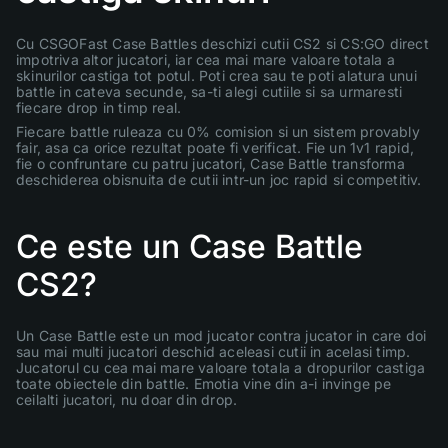
Cu CSGOFast Case Battles deschizi cutii CS2 si CS:GO direct
impotriva altor jucatori, iar cea mai mare valoare totala a
skinurilor castiga tot potul. Poti crea sau te poti alatura unui
battle in cateva secunde, sa-ti alegi cutiile si sa urmaresti
fiecare drop in timp real.
Fiecare battle ruleaza cu 0% comision si un sistem provably
fair, asa ca orice rezultat poate fi verificat. Fie un 1v1 rapid,
fie o confruntare cu patru jucatori, Case Battle transforma
deschiderea obisnuita de cutii intr-un joc rapid si competitiv.
Ce este un Case Battle
CS2?
Un Case Battle este un mod jucator contra jucator in care doi
sau mai multi jucatori deschid aceleasi cutii in acelasi timp.
Jucatorul cu cea mai mare valoare totala a dropurilor castiga
toate obiectele din battle. Emotia vine din a-i invinge pe
ceilalti jucatori, nu doar din drop.