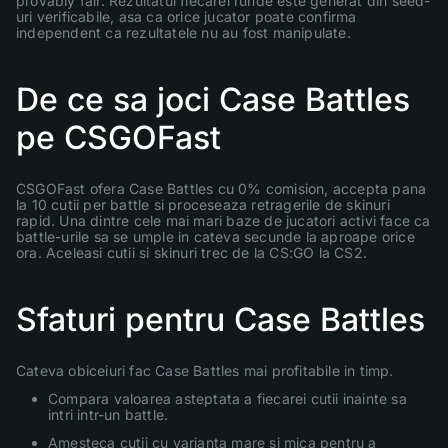
provably fair. Rezultatul fiecarei runde este generat din seed-
uri verificabile, asa ca orice jucator poate confirma
independent ca rezultatele nu au fost manipulate.
De ce sa joci Case Battles
pe CSGOFast
CSGOFast ofera Case Battles cu 0% comision, accepta pana
la 10 cutii per battle si proceseaza retragerile de skinuri
rapid. Una dintre cele mai mari baze de jucatori activi face ca
battle-urile sa se umple in cateva secunde la aproape orice
ora. Aceleasi cutii si skinuri trec de la CS:GO la CS2.
Sfaturi pentru Case Battles
Cateva obiceiuri fac Case Battles mai profitabile in timp.
Compara valoarea asteptata a fiecarei cutii inainte sa
intri intr-un battle.
Amesteca cutii cu varianta mare si mica pentru a