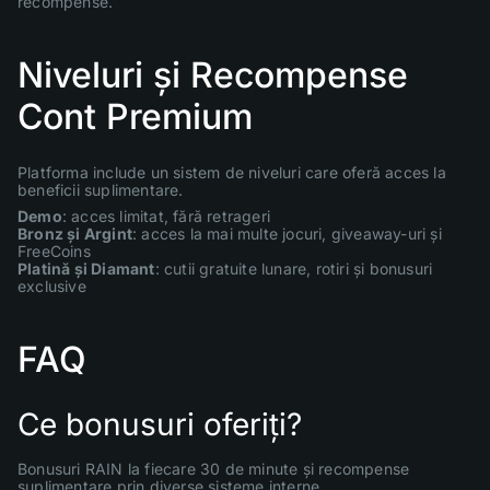
recompense.
Niveluri și Recompense
Cont Premium
Platforma include un sistem de niveluri care oferă acces la
beneficii suplimentare.
Demo
: acces limitat, fără retrageri
Bronz și Argint
: acces la mai multe jocuri, giveaway-uri și
FreeCoins
Platină și Diamant
: cutii gratuite lunare, rotiri și bonusuri
exclusive
FAQ
Ce bonusuri oferiți?
Bonusuri RAIN la fiecare 30 de minute și recompense
suplimentare prin diverse sisteme interne.