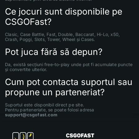
Ce jocuri sunt disponibile pe
CSGOFast?
Clasic, Case Battle, Fast, Double, Baccarat, Hi-Lo, x50,
Crash, Poggi, Slots, Tower, Wheel și Cases.
Pot juca fără să depun?
Da, există secțiuni free-to-play unde pot fi acumulate puncte
și convertite ulterior.
Cum pot contacta suportul sau
propune un parteneriat?
Suportul este disponibil direct pe site.
Pentru parteneriate, se poate folosi adresa
support@csgofast.com