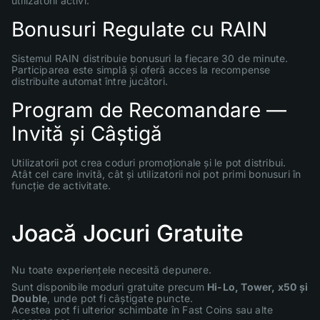
utilizatorii activi.
Bonusuri Regulate cu RAIN
Sistemul RAIN distribuie bonusuri la fiecare 30 de minute.
Participarea este simplă și oferă acces la recompense
distribuite automat între jucători.
Program de Recomandare —
Invită și Câștigă
Utilizatorii pot crea coduri promoționale și le pot distribui.
Atât cel care invită, cât și utilizatorii noi pot primi bonusuri în
funcție de activitate.
Joacă Jocuri Gratuite
Nu toate experiențele necesită depunere.
Sunt disponibile moduri gratuite precum
Hi-Lo, Tower, x50 și
Double
, unde pot fi câștigate puncte.
Acestea pot fi ulterior schimbate în Fast Coins sau alte