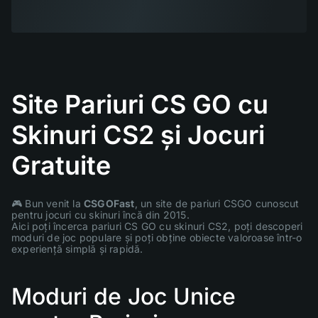
Site Pariuri CS GO cu
Skinuri CS2 și Jocuri
Gratuite
🎮 Bun venit la
CSGOFast
, un site de pariuri CSGO cunoscut
pentru jocuri cu skinuri încă din 2015.
Aici poți încerca pariuri CS GO cu skinuri CS2, poți descoperi
moduri de joc populare și poți obține obiecte valoroase într-o
experiență simplă și rapidă.
Moduri de Joc Unice