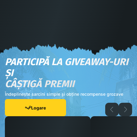
PARTICIPĂ LA GIVEAWAY-URI
ȘI
CÂȘTIGĂ PREMII
Îndeplinește sarcini simple și obține recompense grozave
Logare