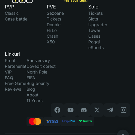
PVP
PVE
Solo
Classic
Sezoane
Tickets
Case battle
Tickets
Slots
Double
Upgrader
Hi Lo
Tower
Crash
Cases
X50
Poggi
eSports
Linkuri
Profil
Anniversary
Parteneriat
Dovedit corect
VIP
North Pole
FAQ
FIFA
Free Game
Bug bounty
Reviews
Blog
About
11 Years