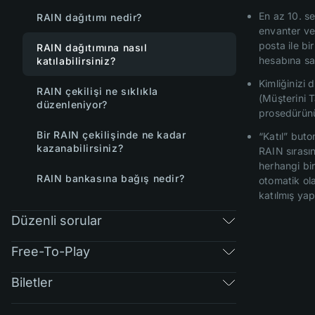
En az 10. se
RAIN dağıtımı nedir?
envanter ve
posta ile bi
RAIN dağıtımına nasıl
hesabına sa
katılabilirsiniz?
Kimliğinizi
RAIN çekilişi ne sıklıkla
(Müşterini 
düzenleniyor?
prosedürün
Bir RAIN çekilişinde ne kadar
“Katıl” buto
kazanabilirsiniz?
RAIN sırası
herhangi bir
RAIN bankasına bağış nedir?
otomatik ola
katılmış yap
Düzenli sorular
Free-To-Play
Biletler