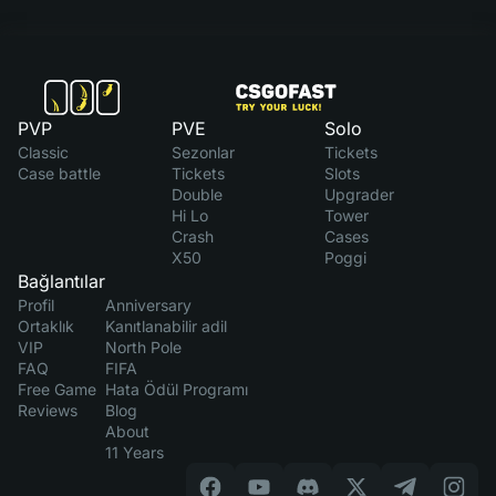
PVP
PVE
Solo
Classic
Sezonlar
Tickets
Case battle
Tickets
Slots
Double
Upgrader
Hi Lo
Tower
Crash
Cases
X50
Poggi
Bağlantılar
Profil
Anniversary
Ortaklık
Kanıtlanabilir adil
VIP
North Pole
FAQ
FIFA
Free Game
Hata Ödül Programı
Reviews
Blog
About
11 Years