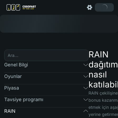
RAIN
dağıtım
Genel Bilgi
nasıl
Oyunlar
katılabi
Piyasa
RAIN çekilişin
Tavsiye programı
bonus kazanma
etmek için aşağ
RAIN
yerine getirmen