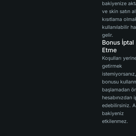
bakiyenize akta
ve skin satın al
kısıtlama olma
kullanılabilir ha
gelir.
Bonus İptal
Etme
Koşulları yerin
getirmek
istemiyorsanız
bonusu kullan
başlamadan ö
hesabınızdan i
edebilirsiniz. 
bakiyeniz
etkilenmez.