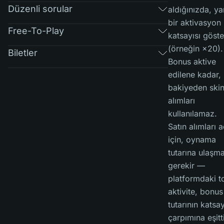
Düzenli sorular
aldığınızda, y
bir aktivasyon
Free-To-Play
katsayısı göster
(örneğin ×20).
Biletler
Bonus aktive
edilene kadar,
bakiyeden skin
alımları
kullanılamaz.
Satın alımları
için, oynama
tutarına ulaşm
gerekir —
platformdaki 
aktivite, bonus
tutarının katsay
çarpımına eşitti