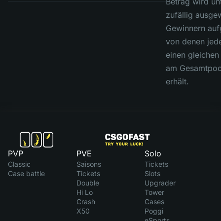
Betrag wird un
zufällig ausge
Gewinnern aufg
von denen jed
einen gleichen 
am Gesamtpoo
erhält.
PVP
PVE
Solo
Classic
Saisons
Tickets
Case battle
Tickets
Slots
Double
Upgrader
Hi Lo
Tower
Crash
Cases
X50
Poggi
eSports