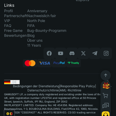
Links
Profil
Anniversary
Partnerschaft
Nachweislich fair
VIP
North Pole
FAQ
FIFA
Free Game
Bug-Bounty-Programm
Bewertungen
Blog
Über uns
11 Years
DE
|
Bedingungen der Dienstleistung
|
Responsible Play Policy
|
Datenschutzrichtlinie
|
AML-Richtlinie
GAMUSOFT LP, a company duly registered and existing under the laws of the
UK, with registration number LP23754 and registered office at 50 Princes
Street, Ipswich, Suffolk, IP1 1RJ, England, ZIP 3542
PAYPLAYSOFT LIMITED. Company No: HE 454356. Registered address:
Boumpoulinas, 1-3, BOUBOULINA BUILDING, Flat/Office 42, 1060, Nicosia.
©2015-2026 "CSGOFAST" ALL RIGHTS RESERVED. CS:GO trading service