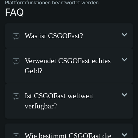
Plattformfunktionen beantwortet werden
FAQ
Was ist CSGOFast?
Verwendet CSGOFast echtes
Geld?
Ist CSGOFast weltweit
verfügbar?
Wie bestimmt CSGOFast die