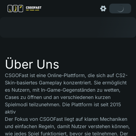
Über Uns
CSGOFast ist eine Online-Plattform, die sich auf CS2-
Skin-basiertes Gameplay konzentriert. Sie ermöglicht
es Nutzern, mit In-Game-Gegenständen zu wetten,
Cases zu öffnen und an verschiedenen kurzen
Spielmodi teilzunehmen. Die Plattform ist seit 2015
aktiv
Der Fokus von CSGOFast liegt auf klaren Mechaniken
und einfachen Regeln, damit Nutzer verstehen können,
wie jedes Spiel funktioniert, bevor sie teilnehmen. Der