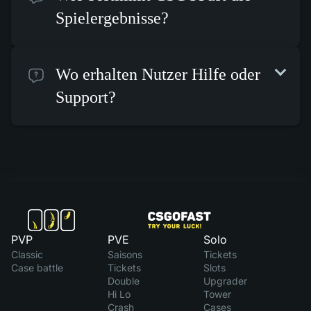
Spielergebnisse?
Wo erhalten Nutzer Hilfe oder
Support?
PVP
PVE
Solo
Classic
Saisons
Tickets
Case battle
Tickets
Slots
Double
Upgrader
Hi Lo
Tower
Crash
Cases