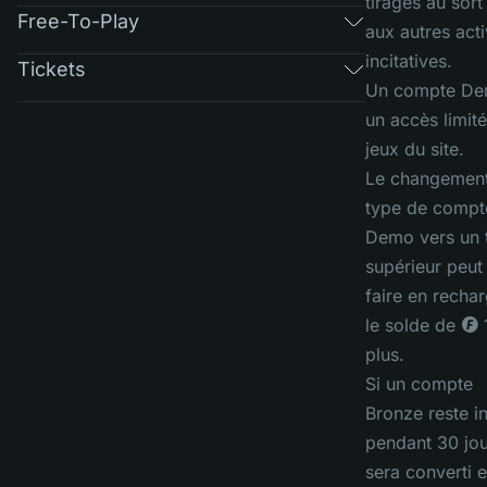
tirages au sort
Free-To-Play
aux autres acti
incitatives.
Tickets
Un compte De
un accès limit
jeux du site.
Le changemen
type de compt
Demo vers un 
supérieur peut
faire en recha
le solde de ◎ 
plus.
Si un compte
Bronze reste in
pendant 30 jour
sera converti 