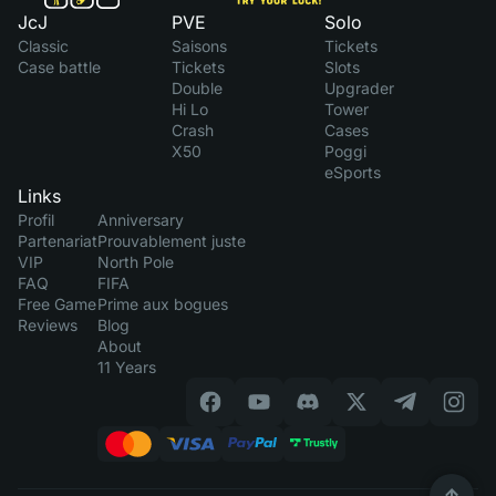
JcJ
PVE
Solo
Classic
Saisons
Tickets
Case battle
Tickets
Slots
Double
Upgrader
Hi Lo
Tower
Crash
Cases
X50
Poggi
eSports
Links
Profil
Anniversary
Partenariat
Prouvablement juste
VIP
North Pole
FAQ
FIFA
Free Game
Prime aux bogues
Reviews
Blog
About
11 Years