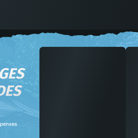
AGES
DES
mpenses