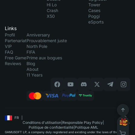
Hi Lo
Tower
Crash
Cases
X50
Poggi
eSports
Links
Profil
Anniversary
Partenariat
Prouvablement juste
VIP
North Pole
FAQ
FIFA
Free Game
Prime aux bogues
Reviews
Blog
About
11 Years
FR
|
Conditions d'utilisation
|
Responsible Play Policy
|
Politique de confidentialité
|
Politique AML
GAMUSOFT LP, a company duly registered and existing under the laws of the