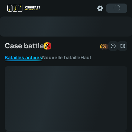
Case battle
0%
Comment 
Batailles actives
Nouvelle bataille
Haut