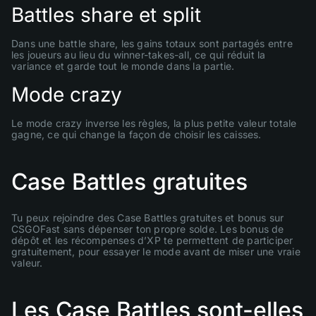
Battles share et split
Dans une battle share, les gains totaux sont partagés entre
les joueurs au lieu du winner-takes-all, ce qui réduit la
variance et garde tout le monde dans la partie.
Mode crazy
Le mode crazy inverse les règles, la plus petite valeur totale
gagne, ce qui change la façon de choisir les caisses.
Case Battles gratuites
Tu peux rejoindre des Case Battles gratuites et bonus sur
CSGOFast sans dépenser ton propre solde. Les bonus de
dépôt et les récompenses d’XP te permettent de participer
gratuitement, pour essayer le mode avant de miser une vraie
valeur.
Les Case Battles sont-elles