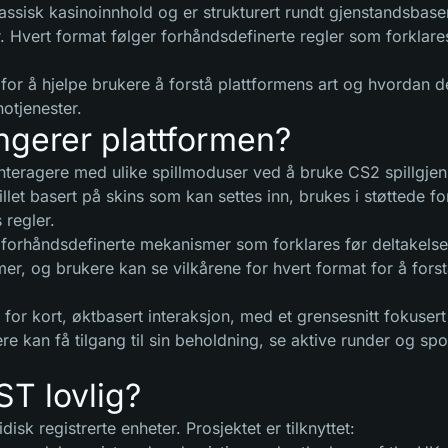
assisk kasinoinnhold og er strukturert rundt gjenstandsbaser
. Hvert format følger forhåndsdefinerte regler som forklares
for å hjelpe brukere å forstå plattformens art og hvordan de
notjenester.
ngerer plattformen?
teragere med ulike spillmoduser ved å bruke CS2 spillgjens
pillet basert på skins som kan settes inn, brukes i støttede fo
 regler.
 forhåndsdefinerte mekanismer som forklares før deltakels
er, og brukere kan se vilkårene for hvert format for å fors
 for kort, øktbasert interaksjon, med et grensesnitt fokusert
re kan få tilgang til sin beholdning, se aktive runder og sp
T lovlig?
isk registrerte enheter. Prosjektet er tilknyttet: