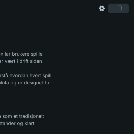
 lar brukere spille
r vært i drift siden
rstå hvordan hvert spill
aluta og er designet for
 som et tradisjonelt
stander og klart