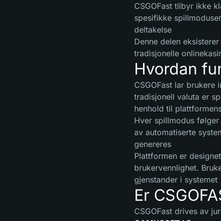
CSGOFast tilbyr ikke kl
spesifikke spillmoduser
deltakelse
Denne delen eksisterer 
tradisjonelle onlinekasi
Hvordan fu
CSGOFast lar brukere in
tradisjonell valuta er s
henhold til plattformens
Hver spillmodus følger
av automatiserte system
genereres
Plattformen er designet
brukervennlighet. Bruke
gjenstander i systemet
Er CSGOFAS
CSGOFast drives av jurid