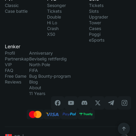
Classic
Sesonger
Tickets
Case battle
Tickets
Slots
Double
Upgrader
Hi Lo
Tower
Crash
Cases
X50
Poggi
eSports
Lenker
Profil
Anniversary
Partnerskap
Beviselig rettferdig
VIP
North Pole
FAQ
FIFA
Free Game
Bug Bounty-program
Reviews
Blog
About
11 Years