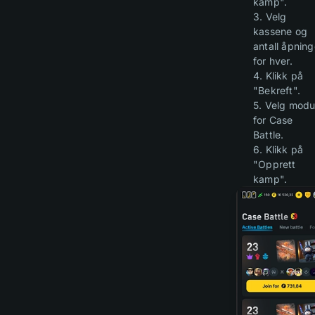
kamp".
3. Velg
kassene og
antall åpning
for hver.
4. Klikk på
"Bekreft".
5. Velg mod
for Case
Battle.
6. Klikk på
"Opprett
kamp".