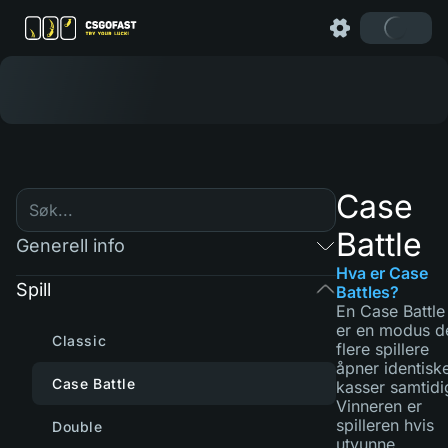
Case
Battle
Generell info
Hva er Case
Spill
Battles?
En Case Battle
er en modus d
Classic
flere spillere
åpner identisk
Case Battle
kasser samtidi
Vinneren er
spilleren hvis
Double
utvunne