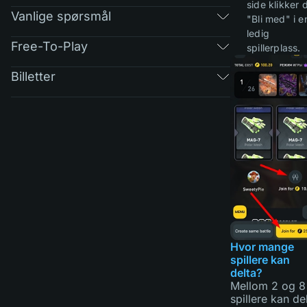
side klikker 
Vanlige spørsmål
"Bli med" i e
ledig
Free-To-Play
spillerplass.
Billetter
Hvor mange
spillere kan
delta?
Mellom 2 og 8
spillere kan de