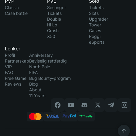
PVP
PVE
Solo
Classic
Sesonger
Tickets
Case battle
Tickets
Slots
Double
Upgrader
Hi Lo
Tower
Crash
Cases
X50
Poggi
eSports
Lenker
Profil
Anniversary
Partnerskap
Beviselig rettferdig
VIP
North Pole
FAQ
FIFA
Free Game
Bug Bounty-program
Reviews
Blog
About
11 Years