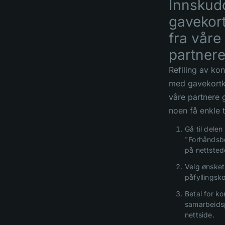
Innskud
gavekor
fra våre
partner
Refiling av ko
med gavekortk
våre partnere g
noen få enkle t
Gå til delen
"Forhåndsbe
på nettsted
Velg ønsket
påfyllingsko
Betal for ko
samarbeids
nettside.