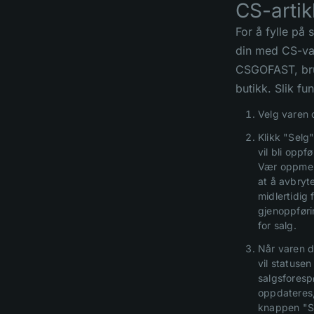
CS-artik
For å fylle på 
din med CS-va
CSGOFAST, br
butikk. Slik fu
Velg varen d
Klikk "Selg"
vil bli oppfø
Vær oppme
at å avbryt
midlertidig 
gjenoppføri
for salg.
Når varen di
vil statusen
salgsforesp
oppdateres
knappen "