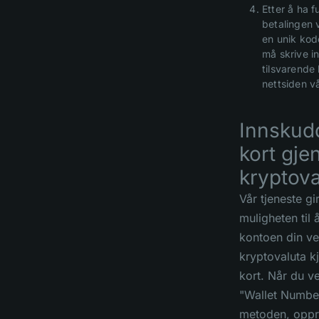
Etter å ha fu
betalingen 
en unik kod
må skrive in
tilsvarende
nettsiden vå
Innskud
kort gj
kryptova
Vår tjeneste gi
muligheten til å
kontoen din ve
kryptovaluta kj
kort. Når du v
"Wallet Numbe
metoden, oppr