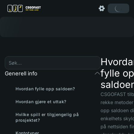
Hvorda
fylle o
Generell info
saldoe
Hvordan fylle opp saldoen?
CSGOFAST tilb
Hvordan gjøre et uttak?
rekke metoder 
opp saldoen di
Hvilke spill er tilgjengelig på
enkelhets skyl
prosjektet?
på nettsiden fi
Kontotyper