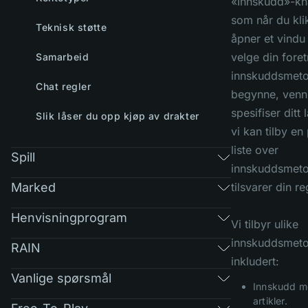
«Innskudd»-kn
som når du kli
Teknisk støtte
åpner et vindu 
velge din fore
Samarbeid
innskuddsmeto
Chat regler
begynne, vennl
spesifiser ditt 
Slik låser du opp kjøp av drakter
vi kan tilby e
liste over
Spill
innskuddsmet
Marked
tilsvarer din re
Henvisningprogram
Vi tilbyr ulike
innskuddsmeto
RAIN
inkludert:
Vanlige spørsmål
Innskudd m
artikler.