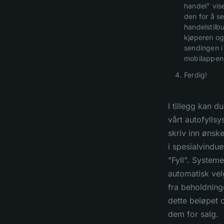
handel" vise
den for å s
handelstilbu
kjøperen og
sendingen i
mobilappen
Ferdig!
I tillegg kan d
vårt autofylls
skriv inn ønsk
i spesialvindue
"Fyll". Systemet
automatisk vel
fra beholdning
dette beløpet o
dem for salg.