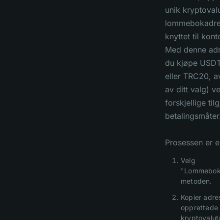
unik kryptoval
lommebokadre
knyttet til kont
Med denne adr
du kjøpe USD
eller TRC20, a
av ditt valg) v
forskjellige til
betalingsmåter
Prosessen er e
Velg
"Lommebok
metoden.
Kopier adre
opprettede
kryptovalut