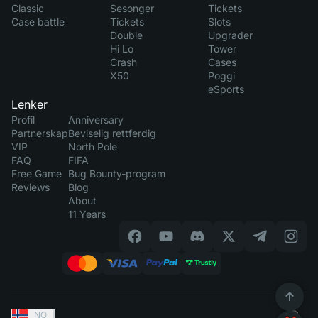
Classic
Sesonger
Tickets
Case battle
Tickets
Slots
Double
Upgrader
Hi Lo
Tower
Crash
Cases
X50
Poggi
eSports
Lenker
Profil
Anniversary
Partnerskap
Beviselig rettferdig
VIP
North Pole
FAQ
FIFA
Free Game
Bug Bounty-program
Reviews
Blog
About
11 Years
NO
|