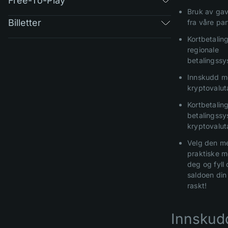
Free-To-Play
Bruk av ga
Billetter
fra våre par
Kortbetalin
regionale
betalingssy
Innskudd 
kryptovalut
Kortbetalin
betalingssy
kryptovalut
Velg den m
praktiske m
deg og fyll
saldoen din
raskt!
Innskud