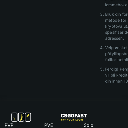
lommeboke
Bruk din fo
metode for 
kryptovalut
spesifiser 
adressen.
Velg ønsket
påfyllingsb
fullfør beta
Ferdig! Pen
vil bli kredi
din innen 10
PVP
PVE
Solo