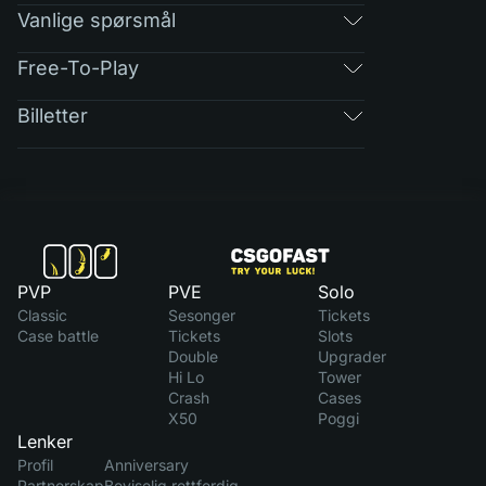
Vanlige spørsmål
Free-To-Play
Billetter
PVP
PVE
Solo
Classic
Sesonger
Tickets
Case battle
Tickets
Slots
Double
Upgrader
Hi Lo
Tower
Crash
Cases
X50
Poggi
Lenker
Profil
Anniversary
Partnerskap
Beviselig rettferdig