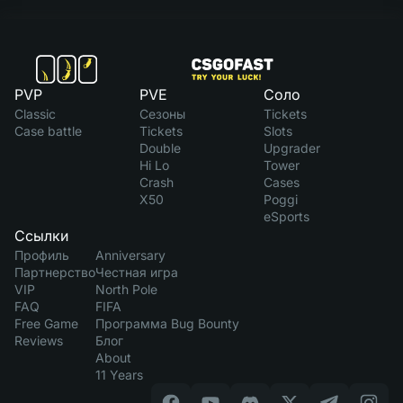
PVP
PVE
Соло
Classic
Сезоны
Tickets
Case battle
Tickets
Slots
Double
Upgrader
Hi Lo
Tower
Crash
Cases
X50
Poggi
eSports
Ссылки
Профиль
Anniversary
Партнерство
Честная игра
VIP
North Pole
FAQ
FIFA
Free Game
Программа Bug Bounty
Reviews
Блог
About
11 Years