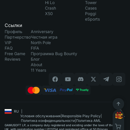
Hi Lo
Tower
Crash
Cases
X50
Poggi
eSports
Ссылки
Профиль
Anniversary
Партнерство
Честная игра
VIP
North Pole
FAQ
FIFA
Free Game
Программа Bug Bounty
Reviews
Блог
About
11 Years
RU
|
Условия обслуживания
|
Responsible Play Policy
|
Политика конфиденциальности
|
Политика AML
GAMUSOFT LP, a company duly registered and existing under the laws of the
UK, with registration number LP23754 and registered office at 50 Princes