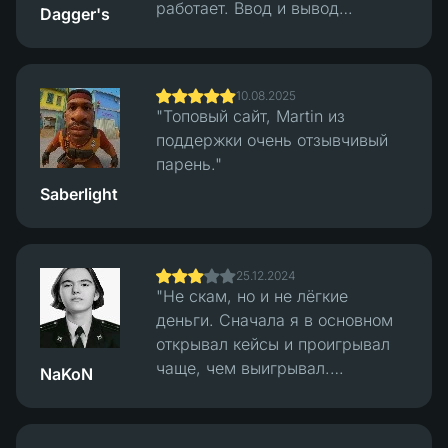
работает. Ввод и вывод
Dagger's
небольших дешёвых скинов
работает нормально, проблем с
трейдами не было. Несколько
10.08.2025
вариантов оплаты. Поддержка
"Топовый сайт, Martin из
отвечала быстро, выводы были
поддержки очень отзывчивый
быстрыми."
парень."
Saberlight
25.12.2024
"Не скам, но и не лёгкие
деньги. Сначала я в основном
открывал кейсы и проигрывал
чаще, чем выигрывал.
NaKoN
Довольно много, если честно.
Позже я перешёл в
классический режим Crash и