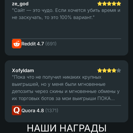
ze_god
"Сайт — это чудо. Если хочется убить время и
не заскучать, то это 100% вариант."
Reddit 4.7
(691)
Xofyldam
"Пока что не получил никаких крупных
выигрышей, но у меня были мгновенные
депозиты через скины и мгновенные обмены у
их торговых ботов за мои выигрыши ПОКА
ЧТО. В целом, пока всё хорошо. Пожалуй, моя
Quora 4.8
(1371)
единственная «жалоба» — это то, что я бы
хотел, чтобы их депозитные боты принимали
НАШИ НАГРАДЫ
больше моих скинов для депозита. 4/5 -