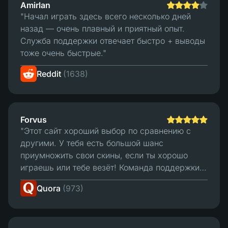
Amirlan
"Начал играть здесь всего несколько дней
назад — очень плавный и приятный опыт.
Служба поддержки отвечает быстро + выводы
тоже очень быстрые."
Reddit
(1638)
Forvus
"Этот сайт хороший выбор по сравнению с
другими. У тебя есть большой шанс
приумножить свои скины, если ты хорошо
играешь или тебе везёт! Команда поддержки
отвечает за считанные минуты, и у неё
Quora
(973)
хорошая торговая система. Для меня это
лучшая страница для ставок."