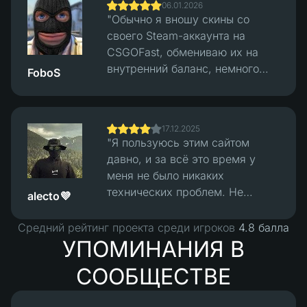
06.01.2026
начал проверять раунды через
"Обычно я вношу скины со
их систему верификации хэша.
своего Steam-аккаунта на
После этого всё стало казаться
CSGOFast, обмениваю их на
более сбалансированным,
внутренний баланс, немного
FoboS
выигрыши и проигрыши
играю, потом конвертирую
выглядели честными. Сам сайт
обратно в скины по разумной
работает нормально, чистый
цене и вывожу их в Steam.
интерфейс, явных проблем нет,
17.12.2025
Курсы обмена справедливые, и
но всё равно нужно понимать,
"Я пользуюсь этим сайтом
весь процесс работает отлично,
что это азартная игра, а не
давно, и за всё это время у
без проблем."
лёгкие деньги."
меня не было никаких
технических проблем. Не
alecto💜
уверен, что я в плюсе чисто от
игры, но учитывая, насколько
Средний рейтинг проекта среди игроков
4.8 балла
выросли цены на скины за пять
УПОМИНАНИЯ В
лет, что я в игре, в целом я
СООБЩЕСТВЕ
определённо в прибыли :)"