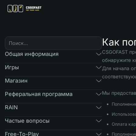
Как по
CSGOFAST пре
Общая информация
обнаружите к
Игры
Для начала о
соответствую
Магазин
Мы предостав
Реферальная программа
Пополнени
RAIN
Использова
Частые вопросы
Оплата кар
Free-To-Play
Пополнени