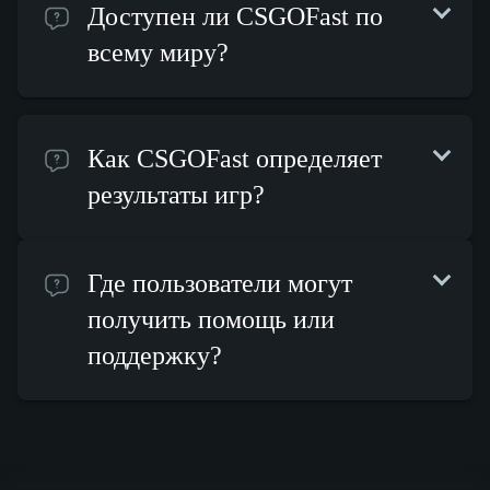
Доступен ли CSGOFast по
всему миру?
Как CSGOFast определяет
результаты игр?
Где пользователи могут
получить помощь или
поддержку?