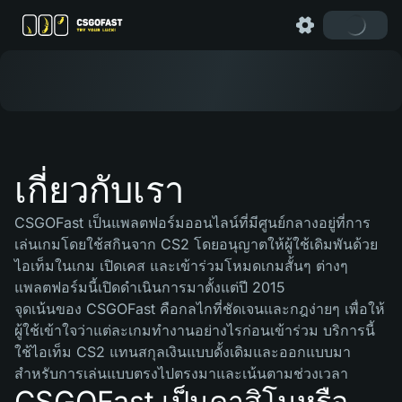
เกี่ยวกับเรา
CSGOFast เป็นแพลตฟอร์มออนไลน์ที่มีศูนย์กลางอยู่ที่การ
เล่นเกมโดยใช้สกินจาก CS2 โดยอนุญาตให้ผู้ใช้เดิมพันด้วย
ไอเท็มในเกม เปิดเคส และเข้าร่วมโหมดเกมสั้นๆ ต่างๆ
แพลตฟอร์มนี้เปิดดำเนินการมาตั้งแต่ปี 2015
จุดเน้นของ CSGOFast คือกลไกที่ชัดเจนและกฎง่ายๆ เพื่อให้
ผู้ใช้เข้าใจว่าแต่ละเกมทำงานอย่างไรก่อนเข้าร่วม บริการนี้
ใช้ไอเท็ม CS2 แทนสกุลเงินแบบดั้งเดิมและออกแบบมา
สำหรับการเล่นแบบตรงไปตรงมาและเน้นตามช่วงเวลา
CSGOFast เป็นคาสิโนหรือ