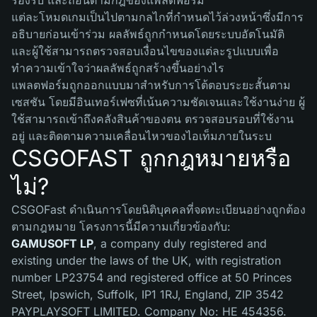
รองรับ และถอนตามกฎของแพลตฟอร์ม
แต่ละโหมดเกมเป็นไปตามกลไกที่กำหนดไว้ล่วงหน้าซึ่งมีการ
อธิบายก่อนเข้าร่วม ผลลัพธ์ถูกกำหนดโดยระบบอัตโนมัติ
และผู้ใช้สามารถตรวจสอบเงื่อนไขของแต่ละรูปแบบเพื่อ
ทำความเข้าใจว่าผลลัพธ์ถูกสร้างขึ้นอย่างไร
แพลตฟอร์มถูกออกแบบมาสำหรับการโต้ตอบระยะสั้นตาม
เซสชัน โดยมีอินเทอร์เฟซที่เน้นความชัดเจนและใช้งานง่าย ผู้
ใช้สามารถเข้าถึงคลังสินค้าของตน ตรวจสอบรอบที่ใช้งาน
อยู่ และติดตามความเคลื่อนไหวของไอเท็มภายในระบ
CSGOFAST ถูกกฎหมายหรือ
ไม่?
CSGOFast ดำเนินการโดยนิติบุคคลที่จดทะเบียนอย่างถูกต้อง
ตามกฎหมาย โครงการนี้มีความเกี่ยวข้องกับ:
GAMUSOFT LP
, a company duly registered and
existing under the laws of the UK, with registration
number LP23754 and registered office at 50 Princes
Street, Ipswich, Suffolk, IP1 1RJ, England, ZIP 3542
PAYPLAYSOFT LIMITED. Company No: HE 454356.