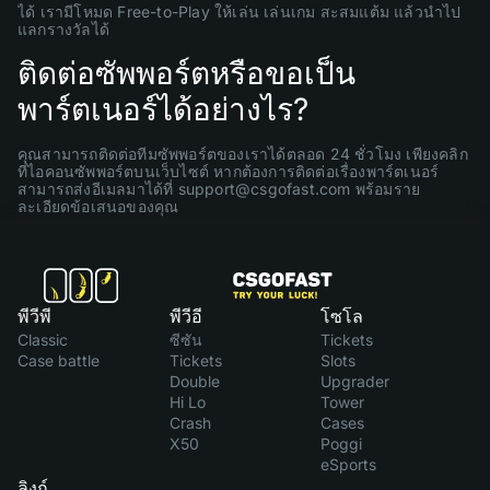
ได้ เรามีโหมด Free-to-Play ให้เล่น เล่นเกม สะสมแต้ม แล้วนำไป
แลกรางวัลได้
ติดต่อซัพพอร์ตหรือขอเป็น
พาร์ตเนอร์ได้อย่างไร?
คุณสามารถติดต่อทีมซัพพอร์ตของเราได้ตลอด 24 ชั่วโมง เพียงคลิก
ที่ไอคอนซัพพอร์ตบนเว็บไซต์ หากต้องการติดต่อเรื่องพาร์ตเนอร์
สามารถส่งอีเมลมาได้ที่ support@csgofast.com พร้อมราย
ละเอียดข้อเสนอของคุณ
พีวีพี
พีวีอี
โซโล
Classic
ซีซัน
Tickets
Case battle
Tickets
Slots
Double
Upgrader
Hi Lo
Tower
Crash
Cases
X50
Poggi
eSports
ลิงก์