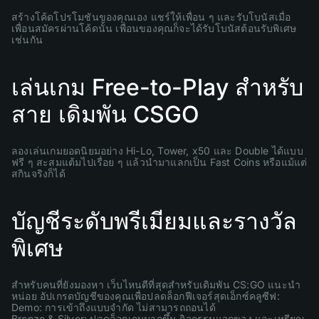
สร้างโค้ดโปรโมชันของคุณเอง แชร์ให้เพื่อน ๆ และรับโบนัสเมื่อ
เพื่อนสมัครผ่านโค้ดนั้น เพื่อนของคุณก็จะได้รับโบนัสต้อนรับพิเศษ
เช่นกัน
เล่นเกม Free-to-Play สำหรับ
สาย เดิมพัน CSGO
ลองเล่นเกมยอดนิยมอย่าง Hi-Lo, Tower, x50 และ Double ได้แบบ
ฟรี ๆ สะสมแต้มไปเรื่อย ๆ แล้วนำมาแลกเป็น Fast Coins หรือแม้แต่
สกินจริงก็ได้
บัญชีระดับพรีเมียมและรางวัล
พิเศษ
สำหรับคนที่ยังมองหา เว็บไหนดีที่สุดสำหรับเดิมพัน CS:GO แนะนำ
หน่อย อัปเกรดบัญชีของคุณเพื่อปลดล็อกฟีเจอร์สุดเอ็กซ์คลูซีฟ:
Demo: การเข้าถึงแบบจำกัด ไม่สามารถถอนได้
Bronze & Silver: ปลดล็อกเกมมากขึ้น กิจกรรมแจกของ และเหรียญ