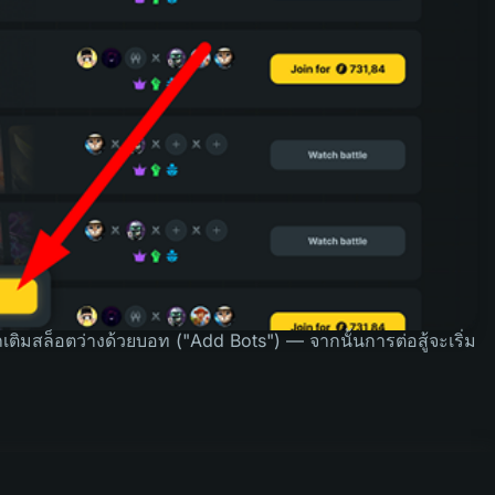
รถเติมสล็อตว่างด้วยบอท ("Add Bots") — จากนั้นการต่อสู้จะเริ่ม