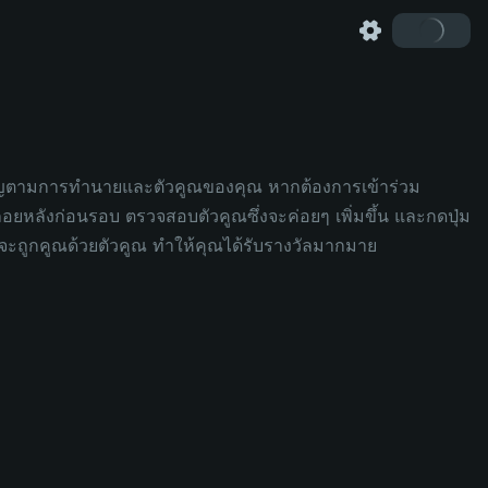
รียญตามการทำนายและตัวคูณของคุณ หากต้องการเข้าร่วม
หลังก่อนรอบ ตรวจสอบตัวคูณซึ่งจะค่อยๆ เพิ่มขึ้น และกดปุ่ม
จะถูกคูณด้วยตัวคูณ ทำให้คุณได้รับรางวัลมากมาย