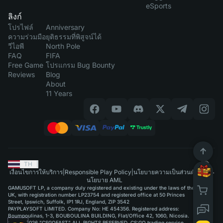
eSports
ลิงก์
โปรไฟล์
Anniversary
ความร่วมมือ
ยุติธรรมที่พิสูจน์ได้
วีไอพี
North Pole
FAQ
FIFA
Free Game
โปรแกรม Bug Bounty
Reviews
Blog
About
11 Years
TH
|
เงื่อนไขการให้บริการ
|
Responsible Play Policy
|
นโยบายความเป็นส่วนตัว
|
นโยบาย AML
GAMUSOFT LP, a company duly registered and existing under the laws of the
UK, with registration number LP23754 and registered office at 50 Princes
Street, Ipswich, Suffolk, IP1 1RJ, England, ZIP 3542
PAYPLAYSOFT LIMITED. Company No: HE 454356. Registered address:
Boumpoulinas, 1-3, BOUBOULINA BUILDING, Flat/Office 42, 1060, Nicosia.
©2015-2026 "CSGOFAST" ALL RIGHTS RESERVED. CS:GO trading service