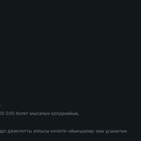
.
100 000 билет мысалын қолданайық.
 әділ джекпотты алғысы келетін ойыншылар оны ұсынатын