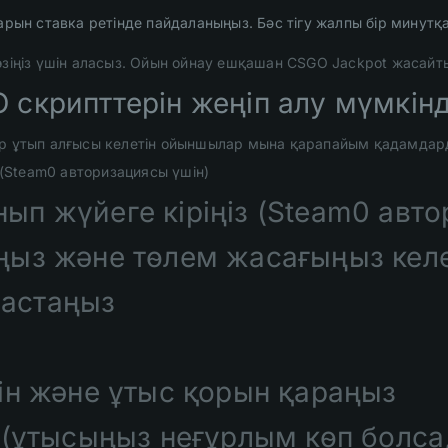
арын ставка ретінде пайдаланыңыз. Бәс тігу жалпы бір минутқ
өзіңіз үшін аласыз. Ойын ойнау ешқашан CSGO Jackpot жасайт
 скрипттерін жеңіп алу мүмкінд
ар ұтып алғысы келетін ойыншылар мына қарапайым қадамдар
 (Steam0 авторизациясы үшін)
нып жүйеге кіріңіз (Steam0 авт
ңыз және төлем жасағыңыз келе
астаңыз
ін және ұтыс қорын қараңыз
 (ұтысыңыз неғұрлым көп болса,