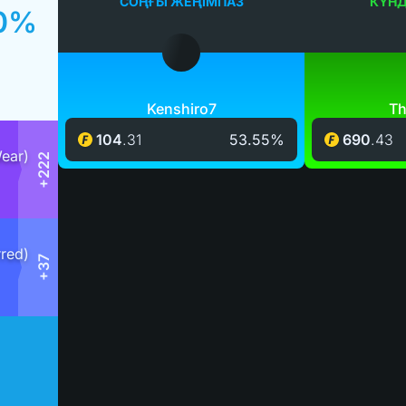
СОҢҒЫ ЖЕҢІМПАЗ
КҮНДІ
0%
Kenshiro7
Th
104
.
31
53.55%
690
.
43
+222
+37