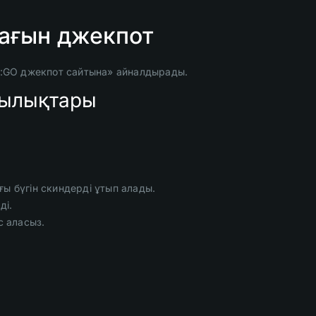
шағын джекпот
S:GO джекпот сайтына» айналдырады.
шылықтары
ғы бүгін скиндерді ұтып алады.
ді.
с аласыз.