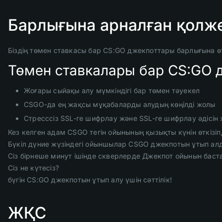
Барлығына арналған қолже
Біздің төмен ставкасы бар CS:GO джекпоттары барлығына ө
Төмен ставкалары бар CS:GO
Жоғары сыйақы алу мүмкіндігі бар төмен тәуекел
CSGO-да ең жақсы мұқабаларды алудың көңілді жолы
Стресссіз SSL-ге шифрлау және SSL-ге шифрлау әдісін ж
Кез келген адам CSGO тегін ойынының қызықты күнін өткізіп
Бүкіл дүние жүзіндегі ойыншылар CSGO джекпотын ұтып алды
Сіз бірнеше минут ішінде скверлерде Джекпот ойынын бастай 
Сіз не күтесіз?
бүгін CS:GO джекпотын ұтып алу үшін сәттілік!
ЖҚС