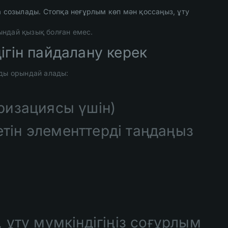
а созылады. Стопқа неғұрлым көп мән қоссаңыз, ұту
ындай қызық болған емес.
ігін пайдалану керек
ды орындай алады:
оризациясы үшін)
тін элементтерді таңдаңыз
 ұту мүмкіндігіңіз соғұрлым