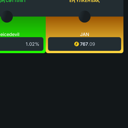
Ң СӘТТІЛІГІ
ЕҢ ҮЛКЕН БАҚ
eicedevil
JAN
1.02%
767
.
09