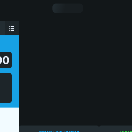
йнау керек?
0
0