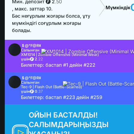
Мин. депозит
2
.
50
Мүмкіндік
, макс. заттар 10.
Бәс неғұрлым жоғары болса, ұту
мүмкіндігі соғұрлым жоғары
болады.
＄@℉@R¥
Салынған
XM1014 | Zombie Offensive (Minimal Wear)
үшін
2
.
22
Билеттер: бастап #1 дейін #222
＄@℉@R¥
Салынған
Tec-9 | Flash Out (Battle-Scarred)
үшін
0
.
37
Билеттер: бастап #223 дейін #259
ОЙЫН БАСТАЛДЫ!
САЛЫМДАРЫҢЫЗДЫ