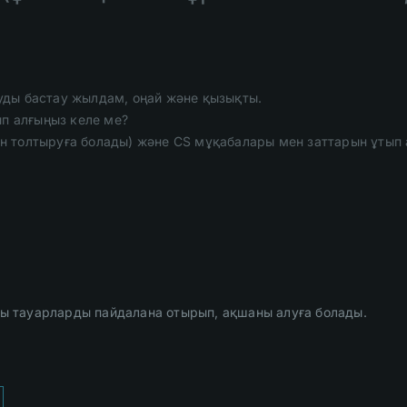
уды бастау жылдам, оңай және қызықты.
ып алғыңыз келе ме?
ін толтыруға болады) және CS мұқабалары мен заттарын ұтып а
ы тауарларды пайдалана отырып, ақшаны алуға болады.