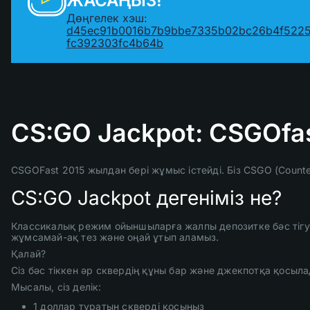
ЖАСАҢЫЗ!
Дөңгелек хэш:
d45ec91b0016b7b9bbe7335b02bc26b4f522
fc392303fc4b64b
CS:GO Jackpot: CSGOfa
CSGOFast 2015 жылдан бері жұмыс істейді. Біз CSGO (Counter
CS:GO Jackpot дегеніміз не?
Классикалық режим ойыншыларға жалпы депозитке бәс тігуге 
жұмсамай-ақ тез және оңай ұтып аламыз.
Қалай?
Сіз бәс тіккен әр сквердің құны бар және джекпотқа қосыла
Мысалы, сіз делік:
1 доллар тұратын скверді қосыңыз