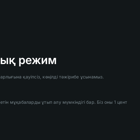
алық режим
арлығына қауіпсіз, көңілді тәжірибе ұсынамыз.
ін мұқабаларды ұтып алу мүмкіндігі бар. Біз оны 1 цент