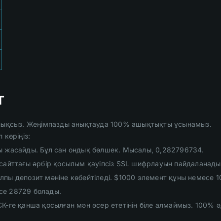
т
лайықсыз. Жеңімпазды анықтауда 100% ашықтықты ұсынамыз.
 көріңіз:
ы жасайды. Бұл сан ондық бөлшек. Мысалы, 0,282796734.
сайттағы әрбір қосылым қауіпсіз SSL шифрлауын пайдаланады
пы депозит мәніне көбейтіледі. $1000 элемент құны немесе 
се 28729 болады.
СК-ге қанша қосылған мән әсер ететінін біле алмаймыз. 100%