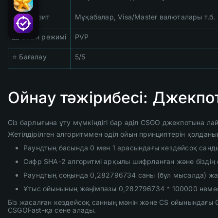
💸 Депозит
Мұқабалар, Visa/Master валюталары т.б.
🎰 Ойын режимі
PVP
⭐ Бағалау
5/5
Ойнау тәжірибесі: Джекпо
Сіз барлығына ұту мүмкіндігі бар әділ CSGO джекпотына 
Жетілдірілген алгоритммен әділ ойын принциптерін қолданып
Раундтың басында 0 мен 1 арасындағы кездейсоқ санд
Сифр SHA-2 алгоритмі арқылы шифрланған және біздің 
Раундтың соңында 0,282796734 саны (бұл мысалда) жал
Ұтыс ойынының жеңімпазы 0,282796734 * 100000 неме
Біз жасалған кездейсоқ санның мәнін және CS ойынындағы 
CSGOFast-қа сене алады.