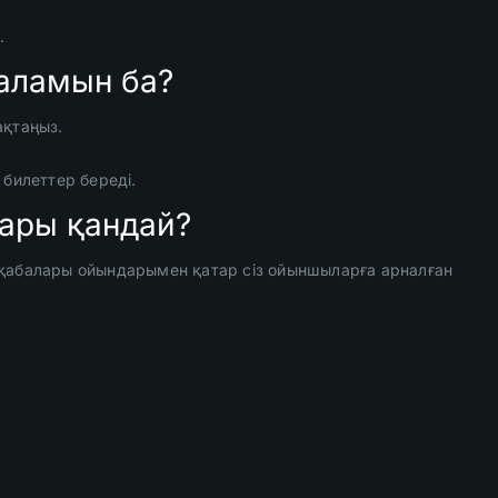
.
аламын ба?
ақтаңыз.
 билеттер береді.
тары қандай?
қабалары ойындарымен қатар сіз ойыншыларға арналған