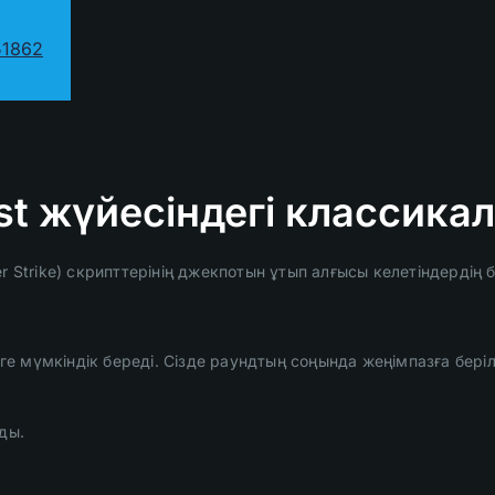
51862
st жүйесіндегі классик
 Strike) скрипттерінің джекпотын ұтып алғысы келетіндердің б
мүмкіндік береді. Сізде раундтың соңында жеңімпазға берілет
ды.