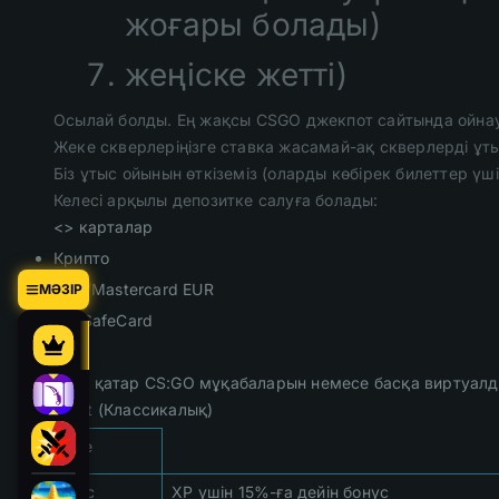
жоғары болады)
жеңіске жетті)
Осылай болды. Ең жақсы CSGO джекпот сайтында ойна
Жеке скверлеріңізге ставка жасамай-ақ скверлерді ұт
Біз ұтыс ойынын өткіземіз (оларды көбірек билеттер үш
Келесі арқылы депозитке салуға болады:
<> карталар
Крипто
Visa/Mastercard EUR
МӘЗІР
PaySafeCard
Skrill
Сонымен қатар CS:GO мұқабаларын немесе басқа виртуалд
CS:GOpot (Классикалық)
🎮 Game
🎁 Бонус
XP үшін 15%-ға дейін бонус