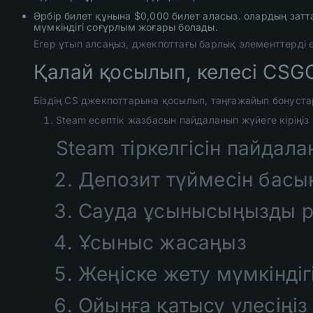
Әрбір билет құнына $0,000 билет аласыз. олардың затт
мүмкіндігі соғұрлым жоғары болады.
Егер ұтып алсаңыз, джекпоттағы барлық элементтерді 
Қалай қосылып, келесі CSGO
Біздің CS джекпоттарына қосылып, таңғажайып бонуст
Steam есептік жазбасын пайдаланып жүйеге кіріңіз
Steam тіркелгісін пайдала
Депозит түймесін басы
Сауда ұсынысыңызды р
Ұсыныс жасаңыз
Жеңіске жету мүмкіндіг
Ойынға қатысу үлесіңіз