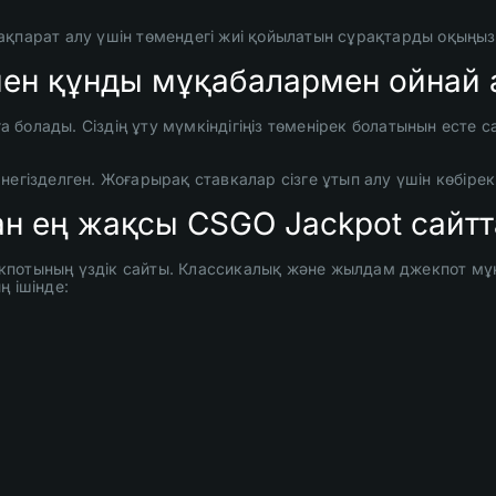
ақпарат алу үшін төмендегі жиі қойылатын сұрақтарды оқыңыз
ен құнды мұқабалармен ойнай 
болады. Сіздің ұту мүмкіндігіңіз төменірек болатынын есте с
а негізделген. Жоғарырақ ставкалар сізге ұтып алу үшін көбірек
ан ең жақсы CSGO Jackpot сайт
кпотының үздік сайты. Классикалық және жылдам джекпот мұ
ң ішінде: