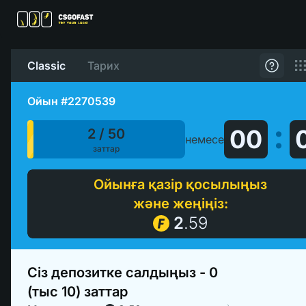
Classic
Тарих
Қалай о
Ойын #2270539
:
0
0
2 / 50
немесе
заттар
Ойынға қазір қосылыңыз
және жеңіңіз:
2
.
59
Сіз депозитке салдыңыз -
0
(тыс 10) заттар