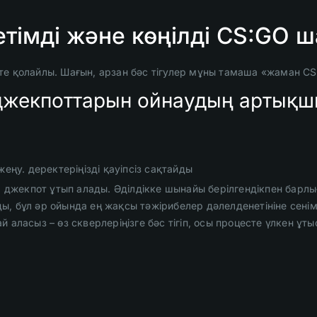
тімді және көңілді CS:GO 
те қолайлы. Шағын, арзан бәс тігулер мұны тамаша «жаман C
 джекпоттарын ойнаудың артық
еңу. деректеріңізді қауіпсіз сақтайды
, джекпот ұтып алады. Әділдікке шынайы берілгендікпен барлы
, бұл әр ойында ең жақсы тәжірибелер дәлелденетініне сенім
аласыз – өз скверлеріңізге бәс тігіп, осы процесте үлкен ұты