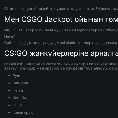
Сізде әлі жауап бермейтін сұрақтарыңыз бар ма? Қосымша 
Мен CSGO Jackpot ойынын төм
Иә, CSGO Jackpot ойынын құны төмен мұқабалармен ойнауға 
Неге?
Себебі сіздің ставкаңыздың мәні сіздің терілеріңіздің құнын
CS:GO жанкүйерлеріне арналғ
CSGOFast – әділ және көптеген ойыншылары бар CS GO дже
әртүрлі ойындар мен әртүрлі режимдерді таба аласыз, соны
Рулет
Баккара
Погги
Қос ойын
Hi Lo
Толығырақ